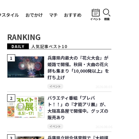
フスタイル
おでかけ
マチ
おすすめ
イベント
検索
RANKING
DAILY
人気記事ベスト10
兵庫県内最大の『花火大会』が
姫路で開催。秋田・大曲の花火
師も集まり「10,000発以上」を
打ち上げ
2026.08.03
イベント
バラエティ番組「プレバ
ト！！」の『才能アリ展』が、
大阪高島屋で開催中。グッズの
販売あり
2026.08.06
イベント
兵庫県立総合体育館で『大相撲