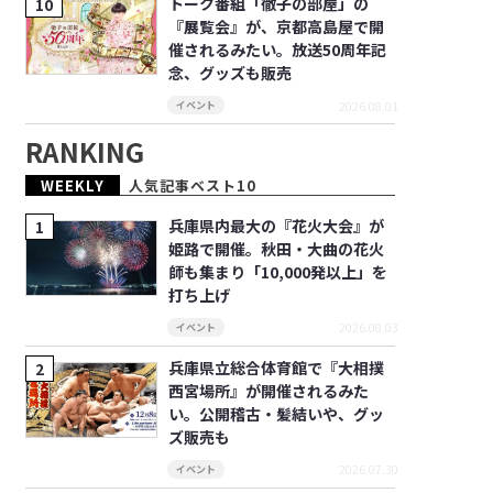
トーク番組「徹子の部屋」の
『展覧会』が、京都高島屋で開
催されるみたい。放送50周年記
念、グッズも販売
2026.08.01
イベント
RANKING
WEEKLY
人気記事ベスト10
兵庫県内最大の『花火大会』が
姫路で開催。秋田・大曲の花火
師も集まり「10,000発以上」を
打ち上げ
2026.08.03
イベント
兵庫県立総合体育館で『大相撲
西宮場所』が開催されるみた
い。公開稽古・髪結いや、グッ
ズ販売も
2026.07.30
イベント