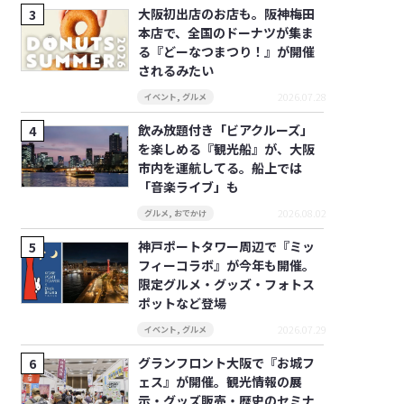
大阪初出店のお店も。阪神梅田
本店で、全国のドーナツが集ま
る『どーなつまつり！』が開催
されるみたい
2026.07.28
イベント
,
グルメ
飲み放題付き「ビアクルーズ」
を楽しめる『観光船』が、大阪
市内を運航してる。船上では
「音楽ライブ」も
2026.08.02
グルメ
,
おでかけ
神戸ポートタワー周辺で『ミッ
フィーコラボ』が今年も開催。
限定グルメ・グッズ・フォトス
ポットなど登場
2026.07.29
イベント
,
グルメ
グランフロント大阪で『お城フ
ェス』が開催。観光情報の展
示・グッズ販売・歴史のセミナ