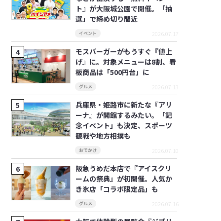
ト』が大阪城公園で開催。「抽
選」で締め切り間近
2026.07.17
イベント
モスバーガーがもうすぐ『値上
げ』に。対象メニューは8割、看
板商品は「500円台」に
2026.07.13
グルメ
兵庫県・姫路市に新たな『アリ
ーナ』が開館するみたい。「記
念イベント」も決定、スポーツ
観戦や地方相撲も
2026.07.10
おでかけ
阪急うめだ本店で『アイスクリ
ームの祭典』が初開催。人気か
き氷店「コラボ限定品」も
2026.07.16
グルメ