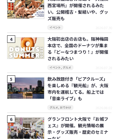
西宮場所』が開催されるみた
い。公開稽古・髪結いや、グッ
ズ販売も
2026.07.30
イベント
大阪初出店のお店も。阪神梅田
本店で、全国のドーナツが集ま
る『どーなつまつり！』が開催
されるみたい
2026.07.28
イベント
,
グルメ
飲み放題付き「ビアクルーズ」
を楽しめる『観光船』が、大阪
市内を運航してる。船上では
「音楽ライブ」も
2026.08.02
グルメ
,
おでかけ
グランフロント大阪で『お城フ
ェス』が開催。観光情報の展
示・グッズ販売・歴史のセミナ
ーなど