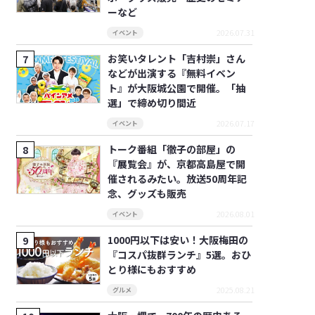
ーなど
2026.07.31
イベント
お笑いタレント「吉村崇」さん
などが出演する『無料イベン
ト』が大阪城公園で開催。「抽
選」で締め切り間近
2026.07.17
イベント
トーク番組「徹子の部屋」の
『展覧会』が、京都高島屋で開
催されるみたい。放送50周年記
念、グッズも販売
2026.08.01
イベント
1000円以下は安い！大阪梅田の
『コスパ抜群ランチ』5選。おひ
とり様にもおすすめ
2025.08.21
グルメ