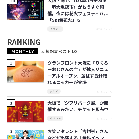
大阪・堺で、700年の歴史ある
『堺大魚夜市』がもうすぐ開
催。夜には花火フェスティバル
「SBI舞花火」も
2026.07.27
イベント
RANKING
MONTHLY
人気記事ベスト10
グランフロント大阪に『りくろ
ーおじさんの店』が拡大リニュ
ーアルオープン。並ばず受け取
れるロッカーが登場
2026.07.09
グルメ
大阪で『ジブリパーク展』が開
催するみたい。チケット販売中
2026.07.14
イベント
お笑いタレント「吉村崇」さん
などが出演する『無料イベン