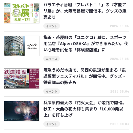
バラエティ番組「プレバト！！」の『才能ア
リ展』が、大阪高島屋で開催中。グッズの販
売あり
イベント
2026.08.06
梅田・茶屋町の「ユニクロ」跡に、スポーツ
用品店『Alpen OSAKA』ができるみたい。使
い心地を試せる「体験型店舗」に
ニュース
2026.08.05
阪急うめだ本店で、関西の鉄道が集まる『鉄
道模型フェスティバル』が開催中。グッズ・
鉄道部品の販売も
イベント
2026.08.04
兵庫県内最大の『花火大会』が姫路で開催。
秋田・大曲の花火師も集まり「10,000発以
上」を打ち上げ
イベント
2026.08.03