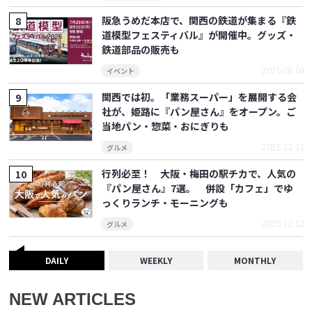
阪急うめだ本店で、関西の鉄道が集まる『鉄
道模型フェスティバル』が開催中。グッズ・
鉄道部品の販売も
2026.08.04
イベント
関西では初。「業務スーパー」を展開する会
社が、姫路に『パン屋さん』をオープン。ご
当地パン・惣菜・おにぎりも
2025.12.11
グルメ
行列必至！ 大阪・梅田の駅チカで、人気の
『パン屋さん』7選。 併設「カフェ」でゆ
っくりランチ・モーニングも
2025.12.12
グルメ
DAILY
WEEKLY
MONTHLY
NEW ARTICLES