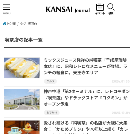
イベント
検索
MENU
HOME
タグ : 喫茶店
喫茶店の記事一覧
ミックスジュース発祥の純喫茶『千成屋珈琲
本店』に、昭和レトロなメニューが登場。ラ
ンチの軽食に。天王寺エリア
グルメ
2026.01.05
神戸空港「第2ターミナル」に、レトロモダン
『喫茶店』やドラッグストア『コクミン』が
オープン予定
おでかけ
2025.12.04
愛され続ける『純喫茶』の名店が大阪に大集
合！「かためプリン」や70年以上続く「カレ