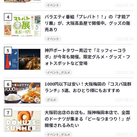
2026.07.30
イベント
バラエティ番組「プレバト！！」の『才能ア
リ展』が、大阪高島屋で開催中。グッズの販
売あり
2026.08.06
イベント
神戸ポートタワー周辺で『ミッフィーコラ
ボ』が今年も開催。限定グルメ・グッズ・フ
ォトスポットなど登場
2026.07.29
イベント
,
グルメ
1000円以下は安い！大阪梅田の『コスパ抜群
ランチ』5選。おひとり様にもおすすめ
2025.08.21
グルメ
大阪初出店のお店も。阪神梅田本店で、全国
のドーナツが集まる『どーなつまつり！』が
開催されるみたい
2026.07.28
イベント
,
グルメ