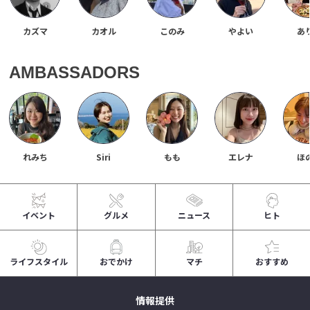
カズマ
カオル
このみ
やよい
あ
AMBASSADORS
れみち
Siri
もも
エレナ
ほ
イベント
グルメ
ニュース
ヒト
ライフスタイル
おでかけ
マチ
おすすめ
情報提供