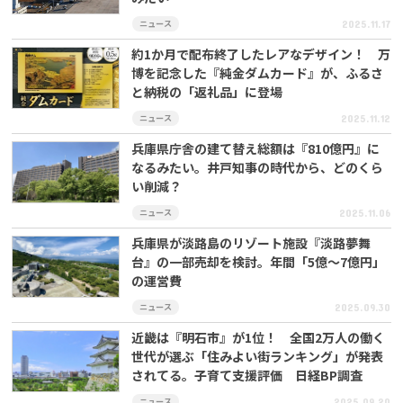
ニュース
2025.11.17
約1か月で配布終了したレアなデザイン！ 万
博を記念した『純金ダムカード』が、ふるさ
と納税の「返礼品」に登場
ニュース
2025.11.12
兵庫県庁舎の建て替え総額は『810億円』に
なるみたい。井戸知事の時代から、どのくら
い削減？
ニュース
2025.11.06
兵庫県が淡路島のリゾート施設『淡路夢舞
台』の一部売却を検討。年間「5億～7億円」
の運営費
ニュース
2025.09.30
近畿は『明石市』が1位！ 全国2万人の働く
世代が選ぶ「住みよい街ランキング」が発表
されてる。子育て支援評価 日経BP調査
ニュース
2025.09.20