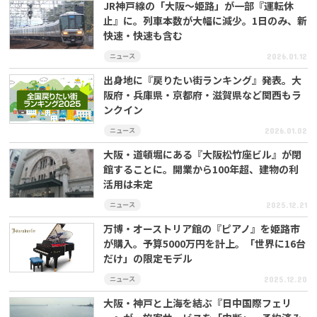
JR神戸線の「大阪～姫路」が一部『運転休
止』に。列車本数が大幅に減少。1日のみ、新
快速・快速も含む
ニュース
2026.01.12
出身地に『戻りたい街ランキング』発表。大
阪府・兵庫県・京都府・滋賀県など関西もラ
ンクイン
ニュース
2026.01.02
大阪・道頓堀にある『大阪松竹座ビル』が閉
館することに。開業から100年超、建物の利
活用は未定
ニュース
2025.12.21
万博・オーストリア館の『ピアノ』を姫路市
が購入。予算5000万円を計上。「世界に16台
だけ」の限定モデル
ニュース
2025.12.20
大阪・神戸と上海を結ぶ『日中国際フェリ