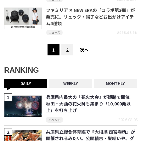
ファミリア ✕ NEW ERAの「コラボ第3弾」が
発売に。リュック・帽子などお出かけアイテ
ム4種類
ニュース
2025.08.26
1
2
次へ
RANKING
DAILY
WEEKLY
MONTHLY
兵庫県内最大の『花火大会』が姫路で開催。
秋田・大曲の花火師も集まり「10,000発以
上」を打ち上げ
2026.08.03
イベント
兵庫県立総合体育館で『大相撲 西宮場所』が
開催されるみたい。公開稽古・髪結いや、グ