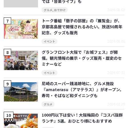
では「音楽ライブ」も
2026.08.02
グルメ
,
おでかけ
トーク番組「徹子の部屋」の『展覧会』が、
京都高島屋で開催されるみたい。放送50周年
記念、グッズも販売
2026.08.01
イベント
グランフロント大阪で『お城フェス』が開
催。観光情報の展示・グッズ販売・歴史のセ
ミナーなど
2026.07.31
イベント
尼崎のスーパー銭湯跡地に、グルメ施設
『amaterasu（アマテラス）』がオープン。
寿司・そばなど和ダイニングも
2026.01.29
グルメ
1000円以下は安い！大阪梅田の『コスパ抜群
ランチ』5選。おひとり様にもおすすめ