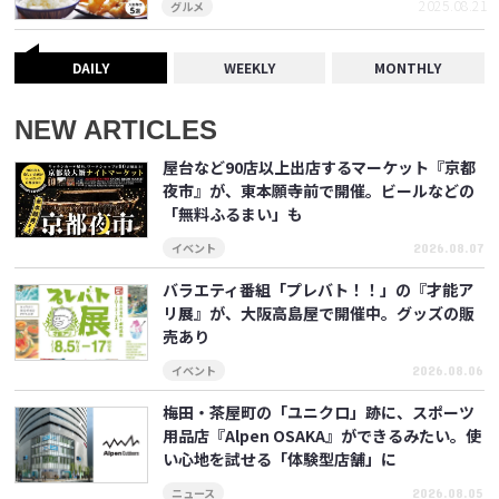
2025.08.21
グルメ
DAILY
WEEKLY
MONTHLY
NEW ARTICLES
屋台など90店以上出店するマーケット『京都
夜市』が、東本願寺前で開催。ビールなどの
「無料ふるまい」も
イベント
2026.08.07
バラエティ番組「プレバト！！」の『才能ア
リ展』が、大阪高島屋で開催中。グッズの販
売あり
イベント
2026.08.06
梅田・茶屋町の「ユニクロ」跡に、スポーツ
用品店『Alpen OSAKA』ができるみたい。使
い心地を試せる「体験型店舗」に
ニュース
2026.08.05