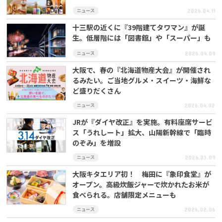
ニュース
2026.04.11
十三駅の近くに『39階建てタワマン』が誕
生。低層階には「図書館」や「スーパー」も
ニュース
2026.04.09
大阪で、春の『北海道物産大会』が開催され
るみたい。ご当地グルメ・スイーツ・海鮮な
ど盛りだくさん
ニュース
2026.04.02
JRが『ダイヤ改正』を実施。有料座席サービ
ス「うれしート」拡大、山陽新幹線で「臨時
のぞみ」を増設
ニュース
2026.03.09
大阪キタエリア初！ 梅田に『象印食堂』が
オープン。高級炊飯ジャーで炊かれたお米が
食べられる。店舗限定メニューも
ニュース
2026.02.06