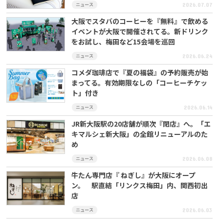
ニュース
2026.07.07
大阪でスタバのコーヒーを『無料』で飲める
イベントが大阪で開催されてる。新ドリンク
をお試し、梅田など15会場を巡回
ニュース
2026.06.24
コメダ珈琲店で『夏の福袋』の予約販売が始
まってる。有効期限なしの「コーヒーチケッ
ト」付き
ニュース
2026.06.14
JR新大阪駅の20店舗が順次『閉店』へ。「エ
キマルシェ新大阪」の全館リニューアルのた
め
ニュース
2026.06.08
牛たん専門店『 ねぎし』が大阪にオープ
ン。 駅直結「リンクス梅田」内、関西初出
店
ニュース
2026.06.03