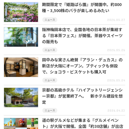
期間限定で『姫路ばら園』が開園中。約800
種・3,500株のバラが楽しめるみたい
ニュース
2026.05.27
阪神梅田本店で、全国各地の日本茶が集結す
る『日本茶フェス』が開催。茶器やスイーツ
の販売も
ニュース
2026.05.26
田中みな実さん絶賛『アラン・デュカス』の
新店が大阪にオープン。ブティックも併設
で、ショコラ・ビスケットも購入可
ニュース
2026.05.24
京都の高級ホテル『ハイアットリージェンシ
ー京都』が営業終了へ。 新ホテル建設を想
定
ニュース
2026.04.23
道の駅グルメなどが集まる『グルメイベン
ト』が大阪で開催。全国「約30店舗」が出店