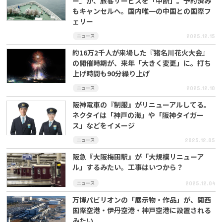
ー』が、旅客サービスを「中断」。予約済み
もキャンセルへ。国内唯一の中国との国際フ
ェリー
ニュース
2025.12.15
約16万2千人が来場した『猪名川花火大会』
の開催時期が、来年「大きく変更」に。打ち
上げ時間も90分繰り上げ
ニュース
2025.12.10
阪神電車の『制服』がリニューアルしてる。
ネクタイは「神戸の海」や「阪神タイガー
ス」などをイメージ
ニュース
2025.12.05
阪急『大阪梅田駅』が「大規模リニューア
ル」するみたい。工事はいつから？
ニュース
2025.12.04
万博パビリオンの「展示物・作品」が、関西
国際空港・伊丹空港・神戸空港に設置される
みたい