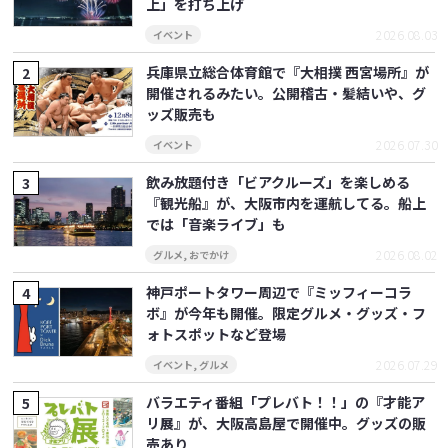
上」を打ち上げ
2026.08.03
イベント
兵庫県立総合体育館で『大相撲 西宮場所』が
開催されるみたい。公開稽古・髪結いや、グ
ッズ販売も
2026.07.30
イベント
飲み放題付き「ビアクルーズ」を楽しめる
『観光船』が、大阪市内を運航してる。船上
では「音楽ライブ」も
2026.08.02
グルメ
,
おでかけ
神戸ポートタワー周辺で『ミッフィーコラ
ボ』が今年も開催。限定グルメ・グッズ・フ
ォトスポットなど登場
2026.07.29
イベント
,
グルメ
バラエティ番組「プレバト！！」の『才能ア
リ展』が、大阪高島屋で開催中。グッズの販
売あり