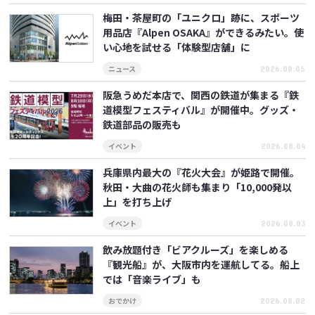
梅田・茶屋町の「ユニクロ」跡に、スポーツ
用品店『Alpen OSAKA』ができるみたい。使
い心地を試せる「体験型店舗」に
ニュース
2026.08.05
阪急うめだ本店で、関西の鉄道が集まる『鉄
道模型フェスティバル』が開催中。グッズ・
鉄道部品の販売も
イベント
2026.08.04
兵庫県内最大の『花火大会』が姫路で開催。
秋田・大曲の花火師も集まり「10,000発以
上」を打ち上げ
イベント
2026.08.03
飲み放題付き「ビアクルーズ」を楽しめる
『観光船』が、大阪市内を運航してる。船上
では「音楽ライブ」も
おでかけ
2026.08.02