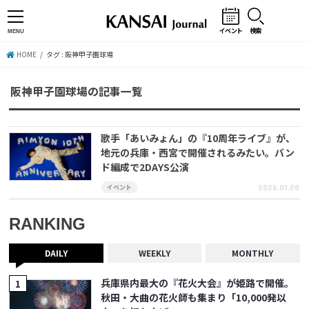
イベント
検索
MENU
HOME
タグ : 阪神甲子園球場
阪神甲子園球場の記事一覧
歌手「あいみょん」の『10周年ライブ』が、
地元の兵庫・西宮で開催されるみたい。バン
ド編成で2DAYS公演
イベント
2026.01.20
RANKING
DAILY
WEEKLY
MONTHLY
兵庫県内最大の『花火大会』が姫路で開催。
秋田・大曲の花火師も集まり「10,000発以