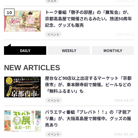
2026.01.29
グルメ
トーク番組「徹子の部屋」の『展覧会』が、
京都高島屋で開催されるみたい。放送50周年
記念、グッズも販売
2026.08.01
イベント
DAILY
WEEKLY
MONTHLY
NEW ARTICLES
屋台など90店以上出店するマーケット『京都
夜市』が、東本願寺前で開催。ビールなどの
「無料ふるまい」も
イベント
2026.08.07
バラエティ番組「プレバト！！」の『才能ア
リ展』が、大阪高島屋で開催中。グッズの販
売あり
イベント
2026.08.06