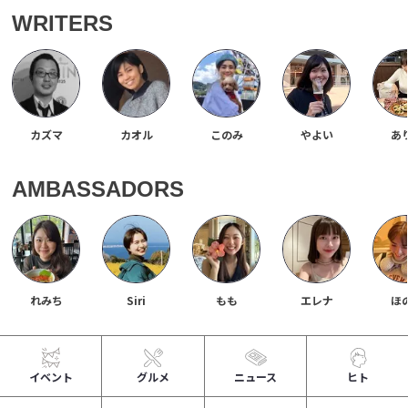
WRITERS
カズマ
カオル
このみ
やよい
あ
AMBASSADORS
れみち
Siri
もも
エレナ
ほ
イベント
グルメ
ニュース
ヒト