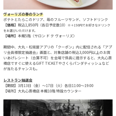
ヴォーリズの春のランチ
ポテトとたらこのドリア、苺のフルーツサンド、ソフトドリンク
【価格】
税込1,850円（各日予定数10）
※＋150円でお好きなドリンク
をお選びいただけます。
【場所】
本館5階〈サロン ド テ ヴォーリズ〉
期間中、大丸・松坂屋アプリの「クーポン」内に配信される「アプ
リ会員様限定抽選会」画面と、対象店舗の税込3,000円以上のお買
いあげレシート（合算不可）を会場で係員に提示すると、大丸心斎
橋店ですぐに使えるGIFT TICKETやさくらパンダティッシュなど
が当たるチャンスも。
レストラン抽選会
【期間】3月13日（金）～17日（火）各日11:00～19:00
【場所】大丸心斎橋店 本館10階 特設カウンター