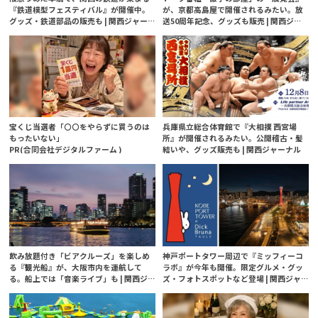
『鉄道模型フェスティバル』が開催中。
が、京都高島屋で開催されるみたい。放
グッズ・鉄道部品の販売も | 関西ジャー
送50周年記念、グッズも販売 | 関西ジャ
ナル
ーナル
宝くじ当選者「〇〇をやらずに買うのは
兵庫県立総合体育館で『大相撲 西宮場
もったいない」
所』が開催されるみたい。公開稽古・髪
PR(合同会社デジタルファーム )
結いや、グッズ販売も | 関西ジャーナル
飲み放題付き「ビアクルーズ」を楽しめ
神戸ポートタワー周辺で『ミッフィーコ
る『観光船』が、大阪市内を運航して
ラボ』が今年も開催。限定グルメ・グッ
る。船上では「音楽ライブ」も | 関西ジ
ズ・フォトスポットなど登場 | 関西ジャ
ャーナル
ーナル