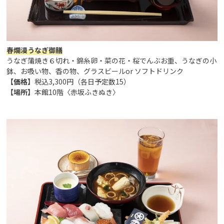
春爛漫うなぎ御膳
うなぎ蒲焼き６切れ・錦糸卵・菜の花・桜でんぶお重、うなぎの小
鉢、お吸い物、香の物、グラスビールor ソフトドリンク
【価格】
税込3,300円（各日予定数15）
【場所】
本館10階〈赤坂ふきぬき〉