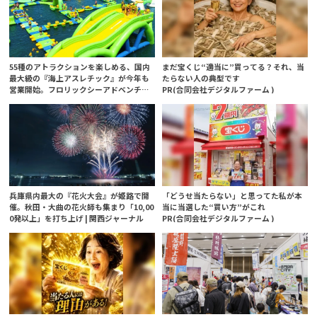
55種のアトラクションを楽しめる、国内
まだ宝くじ“適当に”買ってる？それ、当
最大級の『海上アスレチック』が今年も
たらない人の典型です
営業開始。フロリックシーアドベンチャ
PR(合同会社デジタルファーム )
ーパーク淡路島 | 関西ジャーナル
兵庫県内最大の『花火大会』が姫路で開
「どうせ当たらない」と思ってた私が本
催。秋田・大曲の花火師も集まり「10,00
当に当選した“買い方”がこれ
0発以上」を打ち上げ | 関西ジャーナル
PR(合同会社デジタルファーム )