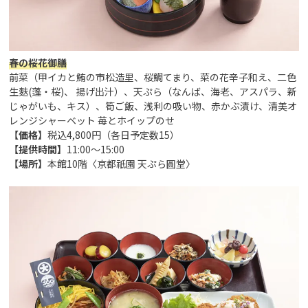
春の桜花御膳
前菜（甲イカと鮪の市松造里、桜鯛てまり、菜の花辛子和え、二色
生麩(蓬・桜)、 揚げ出汁）、天ぷら（なんば、海老、アスパラ、新
じゃがいも、キス）、筍ご飯、浅利の吸い物、赤かぶ漬け、清美オ
レンジシャーベット 苺とホイップのせ
【価格】
税込4,800円（各日予定数15）
【提供時間】
11:00～15:00
【場所】
本館10階〈京都祇園 天ぷら圓堂〉