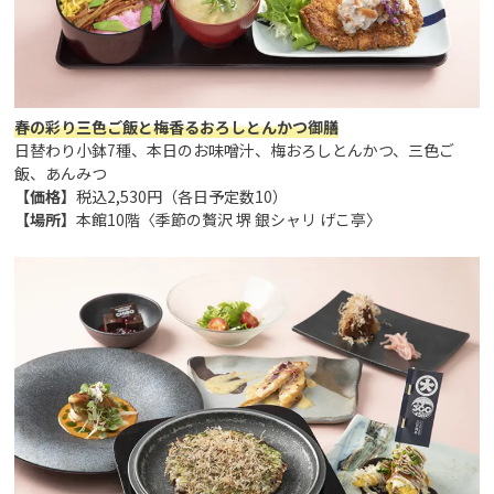
春の彩り三色ご飯と梅香るおろしとんかつ御膳
日替わり小鉢7種、本日のお味噌汁、梅おろしとんかつ、三色ご
飯、あんみつ
【価格】
税込2,530円（各日予定数10）
【場所】
本館10階〈季節の贅沢 堺 銀シャリ げこ亭〉