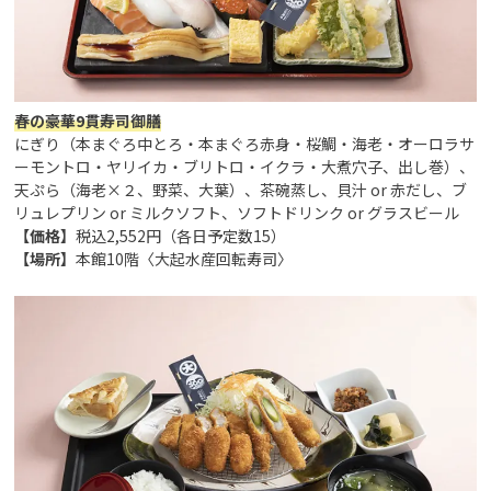
春の豪華9貫寿司御膳
にぎり（本まぐろ中とろ・本まぐろ赤身・桜鯛・海老・オーロラサ
ーモントロ・ヤリイカ・ブリトロ・イクラ・大煮穴子、出し巻）、
天ぷら（海老×２、野菜、大葉）、茶碗蒸し、貝汁 or 赤だし、ブ
リュレプリン or ミルクソフト、ソフトドリンク or グラスビール
【価格】
税込2,552円（各日予定数15）
【場所】
本館10階〈大起水産回転寿司〉