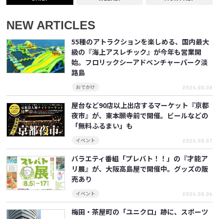
NEW ARTICLES
55種のアトラクションを楽しめる、国内最大
級の『海上アスレチック』が今年も営業開
始。フロリックシーアドベンチャーパーク淡
路島
2026.08.08
おでかけ
屋台など90店以上出店するマーケット『京都
夜市』が、東本願寺前で開催。ビールなどの
「無料ふるまい」も
2026.08.07
イベント
バラエティ番組「プレバト！！」の『才能ア
リ展』が、大阪高島屋で開催中。グッズの販
売あり
2026.08.06
イベント
梅田・茶屋町の「ユニクロ」跡に、スポーツ