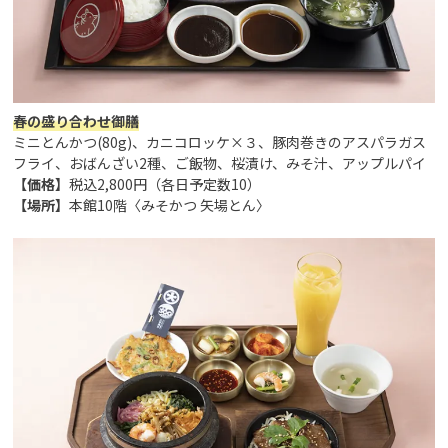
春の盛り合わせ御膳
ミニとんかつ(80g)、カニコロッケ×３、豚肉巻きのアスパラガス
フライ、おばんざい2種、ご飯物、桜漬け、みそ汁、アップルパイ
【価格】
税込2,800円（各日予定数10）
【場所】
本館10階〈みそかつ 矢場とん〉