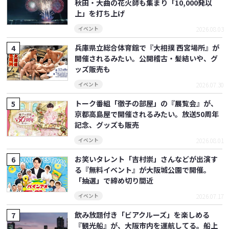
秋田・大曲の花火師も集まり「10,000発以
上」を打ち上げ
2026.08.03
イベント
兵庫県立総合体育館で『大相撲 西宮場所』が
開催されるみたい。公開稽古・髪結いや、グ
ッズ販売も
2026.07.30
イベント
トーク番組「徹子の部屋」の『展覧会』が、
京都高島屋で開催されるみたい。放送50周年
記念、グッズも販売
2026.08.01
イベント
お笑いタレント「吉村崇」さんなどが出演す
る『無料イベント』が大阪城公園で開催。
「抽選」で締め切り間近
2026.07.17
イベント
飲み放題付き「ビアクルーズ」を楽しめる
『観光船』が、大阪市内を運航してる。船上