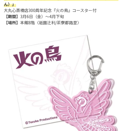
ん）」
大丸心斎橋店300周年記念『火の鳥』コースター付
【期間】
3月6日（金）～4月下旬
【場所】
本館8階〈祇園辻利/茶寮都路里〉