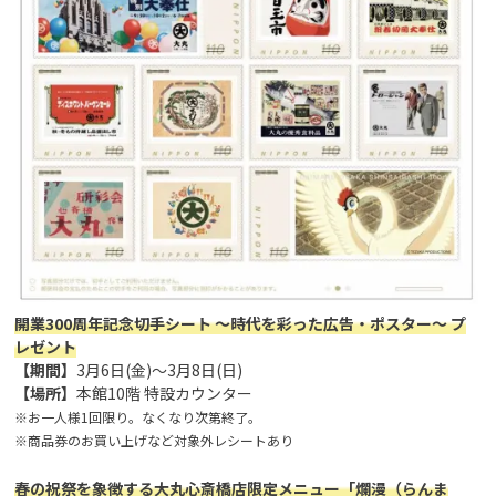
開業300周年記念切手シート ～時代を彩った広告・ポスター～ プ
レゼント
【期間】
3月6日(金)～3月8日(日)
【場所】
本館10階 特設カウンター
※お一人様1回限り。なくなり次第終了。
※商品券のお買い上げなど対象外レシートあり
春の祝祭を象徴する大丸心斎橋店限定メニュー「爛漫（らんま