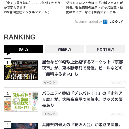
【宝くじ買う前に】ここで気づくかどう
グランフロント大阪で『お城フェス』が
かで変わります
開催。観光情報の展示・グッズ販売・歴
PR(合同会社デジタルファーム )
史のセミナーなど | 関西ジャーナル
Recommended by
RANKING
DAILY
WEEKLY
MONTHLY
屋台など90店以上出店するマーケット『京都
夜市』が、東本願寺前で開催。ビールなどの
「無料ふるまい」も
2026.08.07
イベント
バラエティ番組「プレバト！！」の『才能ア
リ展』が、大阪高島屋で開催中。グッズの販
売あり
2026.08.06
イベント
兵庫県内最大の『花火大会』が姫路で開催。