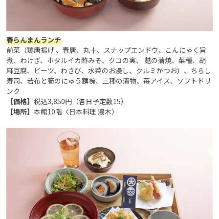
春らんまんランチ
前菜（鶏唐揚げ 、青唐、丸十、スナップエンドウ、こんにゃく旨
煮、わけぎ、ホタルイカ酢みそ、クコの実、 麩の蒲焼、菜種、胡
麻豆腐、ビーツ、わさび、水菜のお浸し、クルミかつお）、ちらし
寿司、若布と筍のにゅう麵椀、三種の漬物、苺アイス、ソフトドリ
ンク
【価格】
税込3,850円（各日予定数15）
【場所】
本館10階〈日本料理 湯木〉