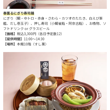
春薫るにぎり寿司膳
にぎり（鯛・中トロ・赤身・さわら・カツオのたたき、白えび軍
艦、だし巻玉子）、押し寿司（小鯛雀鮨・阿奈古鮨）、お吸物、ソ
フトドリンク or グラスビール
【価格】
税込3,300円（各日予定数12）
【提供時間】
11:00～14:30
【場所】
本館10階〈すし萬〉