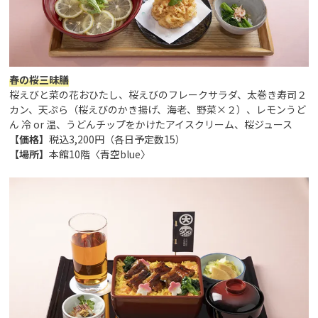
春の桜三昧膳
桜えびと菜の花おひたし、桜えびのフレークサラダ、太巻き寿司２
カン、天ぷら（桜えびのかき揚げ、海老、野菜×２）、レモンうど
ん 冷 or 温、うどんチップをかけたアイスクリーム、桜ジュース
【価格】
税込3,200円（各日予定数15）
【場所】
本館10階〈青空blue〉