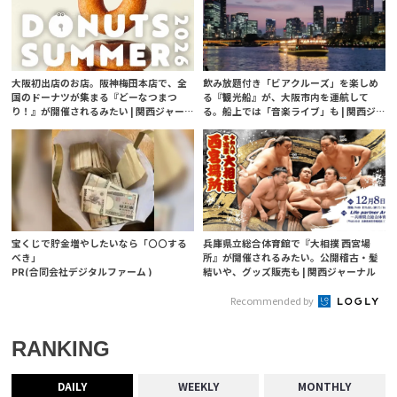
大阪初出店のお店。阪神梅田本店で、全
飲み放題付き「ビアクルーズ」を楽しめ
国のドーナツが集まる『どーなつまつ
る『観光船』が、大阪市内を運航して
り！』が開催されるみたい | 関西ジャー
る。船上では「音楽ライブ」も | 関西ジ
ナル
ャーナル
宝くじで貯金増やしたいなら「〇〇する
兵庫県立総合体育館で『大相撲 西宮場
べき」
所』が開催されるみたい。公開稽古・髪
PR(合同会社デジタルファーム )
結いや、グッズ販売も | 関西ジャーナル
Recommended by
RANKING
DAILY
WEEKLY
MONTHLY