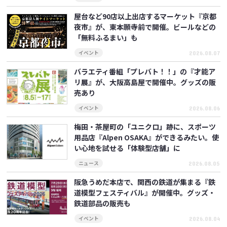
屋台など90店以上出店するマーケット『京都
夜市』が、東本願寺前で開催。ビールなどの
「無料ふるまい」も
2026.08.07
イベント
バラエティ番組「プレバト！！」の『才能ア
リ展』が、大阪高島屋で開催中。グッズの販
売あり
2026.08.06
イベント
梅田・茶屋町の「ユニクロ」跡に、スポーツ
用品店『Alpen OSAKA』ができるみたい。使
い心地を試せる「体験型店舗」に
2026.08.05
ニュース
阪急うめだ本店で、関西の鉄道が集まる『鉄
道模型フェスティバル』が開催中。グッズ・
鉄道部品の販売も
2026.08.04
イベント