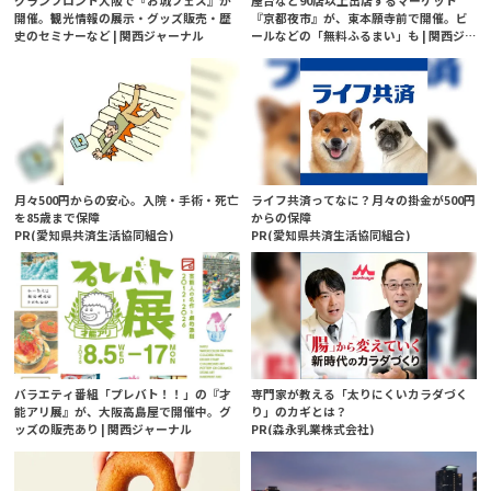
グランフロント大阪で『お城フェス』が
屋台など90店以上出店するマーケット
開催。観光情報の展示・グッズ販売・歴
『京都夜市』が、東本願寺前で開催。ビ
史のセミナーなど | 関西ジャーナル
ールなどの「無料ふるまい」も | 関西ジ
ャーナル
月々500円からの安心。入院・手術・死亡
ライフ共済ってなに？月々の掛金が500円
を85歳まで保障
からの保障
PR(愛知県共済生活協同組合)
PR(愛知県共済生活協同組合)
バラエティ番組「プレバト！！」の『才
専門家が教える「太りにくいカラダづく
能アリ展』が、大阪高島屋で開催中。グ
り」のカギとは？
ッズの販売あり | 関西ジャーナル
PR(森永乳業株式会社)