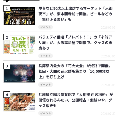
屋台など90店以上出店するマーケット『京都
夜市』が、東本願寺前で開催。ビールなどの
「無料ふるまい」も
2026.08.07
イベント
バラエティ番組「プレバト！！」の『才能ア
リ展』が、大阪高島屋で開催中。グッズの販
売あり
2026.08.06
イベント
兵庫県内最大の『花火大会』が姫路で開催。
秋田・大曲の花火師も集まり「10,000発以
上」を打ち上げ
2026.08.03
イベント
兵庫県立総合体育館で『大相撲 西宮場所』が
開催されるみたい。公開稽古・髪結いや、グ
ッズ販売も
2026.07.30
イベント