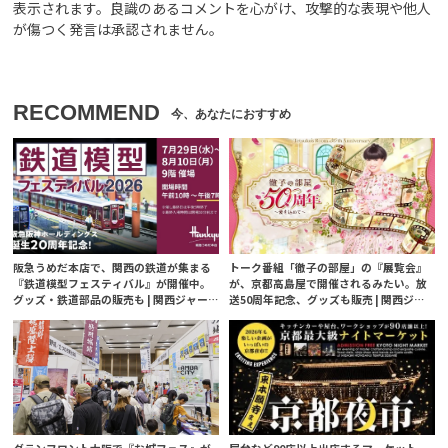
表示されます。良識のあるコメントを心がけ、攻撃的な表現や他人
が傷つく発言は承認されません。
RECOMMEND
阪急うめだ本店で、関西の鉄道が集まる
トーク番組「徹子の部屋」の『展覧会』
『鉄道模型フェスティバル』が開催中。
が、京都高島屋で開催されるみたい。放
グッズ・鉄道部品の販売も | 関西ジャー
送50周年記念、グッズも販売 | 関西ジャ
ナル
ーナル