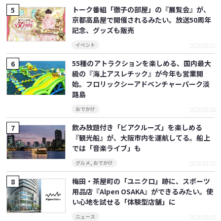
トーク番組「徹子の部屋」の『展覧会』が、
京都高島屋で開催されるみたい。放送50周年
記念、グッズも販売
2026.08.01
イベント
55種のアトラクションを楽しめる、国内最大
級の『海上アスレチック』が今年も営業開
始。フロリックシーアドベンチャーパーク淡
路島
2026.08.08
おでかけ
飲み放題付き「ビアクルーズ」を楽しめる
『観光船』が、大阪市内を運航してる。船上
では「音楽ライブ」も
2026.08.02
グルメ
,
おでかけ
梅田・茶屋町の「ユニクロ」跡に、スポーツ
用品店『Alpen OSAKA』ができるみたい。使
い心地を試せる「体験型店舗」に
2026.08.05
ニュース