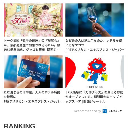
舗」に | 関西ジャーナル
ャーナル
トーク番組「徹子の部屋」の『展覧会』
なぜあの人は旅上手なのか。ホテルを使
が、京都高島屋で開催されるみたい。放
いこなすコツ
送50周年記念、グッズも販売 | 関西ジャ
PR(アメリカン・エキスプレス・ジャパン)
ーナル
ただ泊まるのは卒業。大人のホテル時間
JR大阪駅に『万博グッズ』を買えるお店
を贅沢に
がオープンしてる。期間限定のポップア
PR(アメリカン・エキスプレス・ジャパン)
ップストア | 関西ジャーナル
Recommended by
RANKING