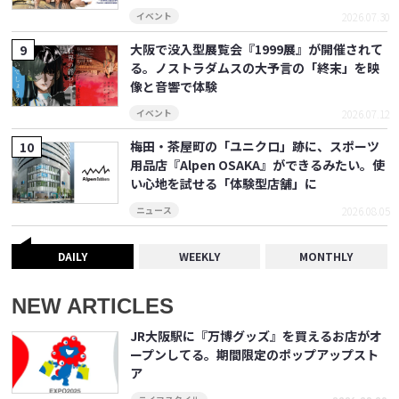
2026.07.30
イベント
大阪で没入型展覧会『1999展』が開催されて
る。ノストラダムスの大予言の「終末」を映
像と音響で体験
2026.07.12
イベント
梅田・茶屋町の「ユニクロ」跡に、スポーツ
用品店『Alpen OSAKA』ができるみたい。使
い心地を試せる「体験型店舗」に
2026.08.05
ニュース
DAILY
WEEKLY
MONTHLY
NEW ARTICLES
JR大阪駅に『万博グッズ』を買えるお店がオ
ープンしてる。期間限定のポップアップスト
ア