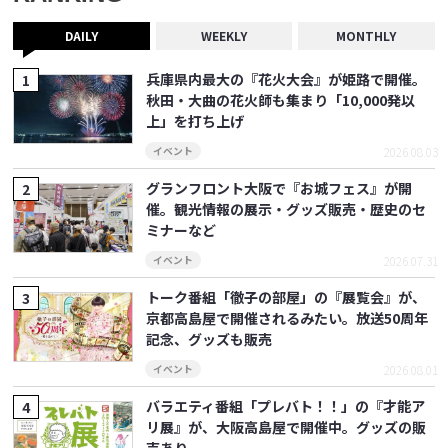
DAILY
WEEKLY
MONTHLY
兵庫県内最大の『花火大会』が姫路で開催。
秋田・大曲の花火師も集まり「10,000発以
上」を打ち上げ
2026.08.03
イベント
グランフロント大阪で『お城フェス』が開
催。観光情報の展示・グッズ販売・歴史のセ
ミナーなど
2026.07.31
イベント
トーク番組「徹子の部屋」の『展覧会』が、
京都高島屋で開催されるみたい。放送50周年
記念、グッズも販売
2026.08.01
イベント
バラエティ番組「プレバト！！」の『才能ア
リ展』が、大阪高島屋で開催中。グッズの販