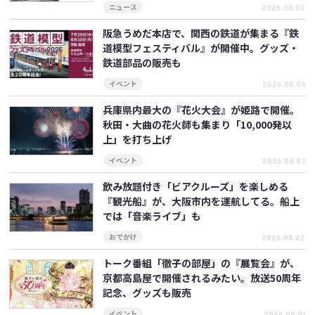
2026.08.05
ニュース
阪急うめだ本店で、関西の鉄道が集まる『鉄
道模型フェスティバル』が開催中。グッズ・
鉄道部品の販売も
2026.08.04
イベント
兵庫県内最大の『花火大会』が姫路で開催。
秋田・大曲の花火師も集まり「10,000発以
上」を打ち上げ
2026.08.03
イベント
飲み放題付き「ビアクルーズ」を楽しめる
『観光船』が、大阪市内を運航してる。船上
では「音楽ライブ」も
2026.08.02
おでかけ
トーク番組「徹子の部屋」の『展覧会』が、
京都高島屋で開催されるみたい。放送50周年
記念、グッズも販売
2026.08.01
イベント