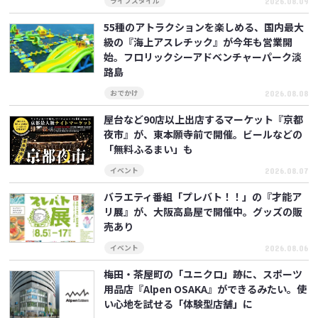
2026.08.09
ライフスタイル
55種のアトラクションを楽しめる、国内最大
級の『海上アスレチック』が今年も営業開
始。フロリックシーアドベンチャーパーク淡
路島
2026.08.08
おでかけ
屋台など90店以上出店するマーケット『京都
夜市』が、東本願寺前で開催。ビールなどの
「無料ふるまい」も
2026.08.07
イベント
バラエティ番組「プレバト！！」の『才能ア
リ展』が、大阪高島屋で開催中。グッズの販
売あり
2026.08.06
イベント
梅田・茶屋町の「ユニクロ」跡に、スポーツ
用品店『Alpen OSAKA』ができるみたい。使
い心地を試せる「体験型店舗」に