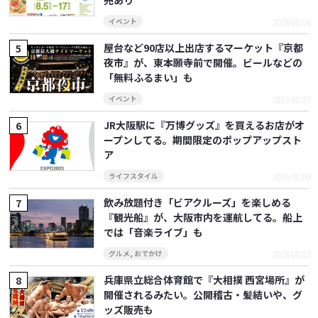
売あり
2026.08.06
イベント
屋台など90店以上出店するマーケット『京都
夜市』が、東本願寺前で開催。ビールなどの
「無料ふるまい」も
2026.08.07
イベント
JR大阪駅に『万博グッズ』を買えるお店がオ
ープンしてる。期間限定のポップアップスト
ア
2026.08.09
ライフスタイル
飲み放題付き「ビアクルーズ」を楽しめる
『観光船』が、大阪市内を運航してる。船上
では「音楽ライブ」も
2026.08.02
グルメ
,
おでかけ
兵庫県立総合体育館で『大相撲 西宮場所』が
開催されるみたい。公開稽古・髪結いや、グ
ッズ販売も