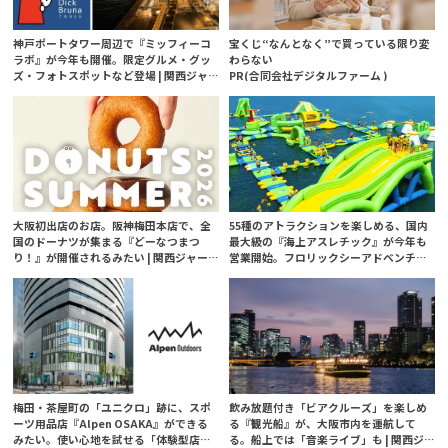
神戸ポートタワー周辺で『ミッフィーコ
宝くじ“なんとなく”で買っている限り変
ラボ』が今年も開催。限定グルメ・グッ
わらない
ズ・フォトスポットなど登場 | 関西ジャ
PR(合同会社デジタルファーム )
ーナル
大阪初出店のお店。阪神梅田本店で、全
55種のアトラクションを楽しめる、国内
国のドーナツが集まる『どーなつまつ
最大級の『海上アスレチック』が今年も
り！』が開催されるみたい | 関西ジャー
営業開始。フロリックシーアドベンチャ
ナル
ーパーク淡路島 | 関西ジャーナル
梅田・茶屋町の「ユニクロ」跡に、スポ
飲み放題付き「ビアクルーズ」を楽しめ
ーツ用品店『Alpen OSAKA』ができる
る『観光船』が、大阪市内を運航して
みたい。使い心地を試せる「体験型店
る。船上では「音楽ライブ」も | 関西ジ