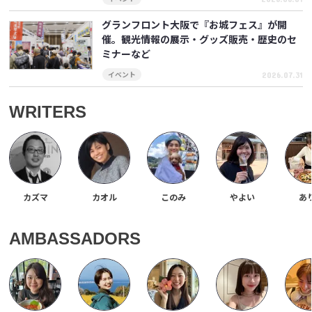
グランフロント大阪で『お城フェス』が開
催。観光情報の展示・グッズ販売・歴史のセ
ミナーなど
2026.07.31
イベント
WRITERS
カズマ
カオル
このみ
やよい
あ
AMBASSADORS