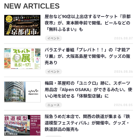
NEW ARTICLES
屋台など90店以上出店するマーケット『京都
夜市』が、東本願寺前で開催。ビールなどの
「無料ふるまい」も
2026.08.07
イベント
バラエティ番組「プレバト！！」の『才能ア
リ展』が、大阪高島屋で開催中。グッズの販
売あり
2026.08.06
イベント
梅田・茶屋町の「ユニクロ」跡に、スポーツ
用品店『Alpen OSAKA』ができるみたい。使
い心地を試せる「体験型店舗」に
2026.08.05
ニュース
阪急うめだ本店で、関西の鉄道が集まる『鉄
道模型フェスティバル』が開催中。グッズ・
鉄道部品の販売も