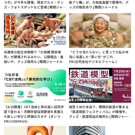
ラボ』が今年も開催。限定グルメ・グッ
能アリ展』が、大阪高島屋で開催中。グ
ズ・フォトスポットなど登場 | 関西ジャ
ッズの販売あり | 関西ジャーナル
ーナル
兵庫県立総合体育館で『大相撲 西宮場
「どうせ当たらない」と思ってた私が本
所』が開催されるみたい。公開稽古・髪
当に当選した“買い方”がこれ
結いや、グッズ販売も | 関西ジャーナル
PR(合同会社デジタルファーム )
【8/25開催】CBT活用と質の高い探究学
阪急うめだ本店で、関西の鉄道が集まる
習で変わる！次期学習指導要領を見据え
『鉄道模型フェスティバル』が開催中。
た新しい学びと評価のカタチ【オンライ
グッズ・鉄道部品の販売も | 関西ジャー
ンイベント】
PR(COMPASS)
ナル