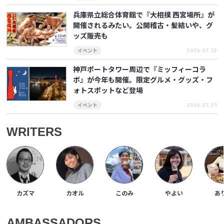
兵庫県立総合体育館で『大相撲 西宮場所』が
開催されるみたい。公開稽古・髪結いや、グ
ッズ販売も
2026.07.30
イベント
神戸ポートタワー周辺で『ミッフィーコラ
ボ』が今年も開催。限定グルメ・グッズ・フ
ォトスポットなど登場
2026.07.29
イベント
WRITERS
カズマ
カオル
このみ
やよい
あ
AMBASSADORS