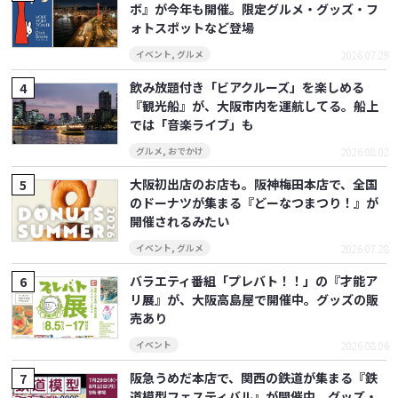
ボ』が今年も開催。限定グルメ・グッズ・フ
ォトスポットなど登場
2026.07.29
イベント
,
グルメ
飲み放題付き「ビアクルーズ」を楽しめる
『観光船』が、大阪市内を運航してる。船上
では「音楽ライブ」も
2026.08.02
グルメ
,
おでかけ
大阪初出店のお店も。阪神梅田本店で、全国
のドーナツが集まる『どーなつまつり！』が
開催されるみたい
2026.07.28
イベント
,
グルメ
バラエティ番組「プレバト！！」の『才能ア
リ展』が、大阪高島屋で開催中。グッズの販
売あり
2026.08.06
イベント
阪急うめだ本店で、関西の鉄道が集まる『鉄
道模型フェスティバル』が開催中。グッズ・