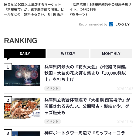
屋台など90店以上出店するマーケット
【話題沸騰】3連単連続的中の競馬予想サ
『京都夜市』が、東本願寺前で開催。ビ
イト、ついに判明
ールなどの「無料ふるまい」も | 関西ジ
PR(ルーツ)
ャーナル
Recommended by
RANKING
DAILY
WEEKLY
MONTHLY
兵庫県内最大の『花火大会』が姫路で開催。
秋田・大曲の花火師も集まり「10,000発以
上」を打ち上げ
2026.08.03
イベント
兵庫県立総合体育館で『大相撲 西宮場所』が
開催されるみたい。公開稽古・髪結いや、グ
ッズ販売も
2026.07.30
イベント
神戸ポートタワー周辺で『ミッフィーコラ