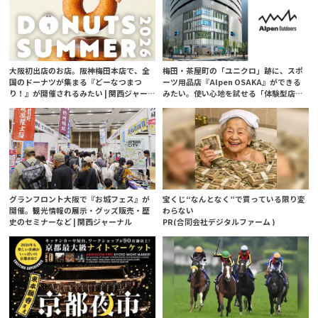
大阪初出店のお店。阪神梅田本店で、全
梅田・茶屋町の「ユニクロ」跡に、スポ
国のドーナツが集まる『どーなつまつ
ーツ用品店『Alpen OSAKA』ができる
り！』が開催されるみたい | 関西ジャー
みたい。使い心地を試せる「体験型店
ナル
舗」に | 関西ジャーナル
グランフロント大阪で『お城フェス』が
宝くじ“なんとなく”で買っている限り変
開催。観光情報の展示・グッズ販売・歴
わらない
史のセミナーなど | 関西ジャーナル
PR(合同会社デジタルファーム )