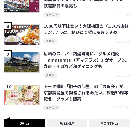
鉄道部品の販売も
2026.08.04
イベント
1000円以下は安い！大阪梅田の『コスパ抜群
ランチ』5選。おひとり様にもおすすめ
2025.08.21
グルメ
尼崎のスーパー銭湯跡地に、グルメ施設
『amaterasu（アマテラス）』がオープン。
寿司・そばなど和ダイニングも
2026.01.29
グルメ
トーク番組「徹子の部屋」の『展覧会』が、
京都高島屋で開催されるみたい。放送50周年
記念、グッズも販売
2026.08.01
イベント
DAILY
WEEKLY
MONTHLY