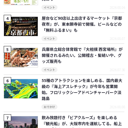
2026.08.06
イベント
屋台など90店以上出店するマーケット『京都
夜市』が、東本願寺前で開催。ビールなどの
「無料ふるまい」も
2026.08.07
イベント
兵庫県立総合体育館で『大相撲 西宮場所』が
開催されるみたい。公開稽古・髪結いや、グ
ッズ販売も
2026.07.30
イベント
55種のアトラクションを楽しめる、国内最大
級の『海上アスレチック』が今年も営業開
始。フロリックシーアドベンチャーパーク淡
路島
2026.08.08
おでかけ
飲み放題付き「ビアクルーズ」を楽しめる
『観光船』が、大阪市内を運航してる。船上