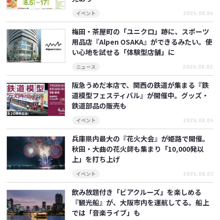
2026.08.06
イベント
梅田・茶屋町の「ユニクロ」跡に、スポーツ
用品店『Alpen OSAKA』ができるみたい。使
い心地を試せる「体験型店舗」に
2026.08.05
ニュース
阪急うめだ本店で、関西の鉄道が集まる『鉄
道模型フェスティバル』が開催中。グッズ・
鉄道部品の販売も
2026.08.04
イベント
兵庫県内最大の『花火大会』が姫路で開催。
秋田・大曲の花火師も集まり「10,000発以
上」を打ち上げ
2026.08.03
イベント
飲み放題付き「ビアクルーズ」を楽しめる
『観光船』が、大阪市内を運航してる。船上
では「音楽ライブ」も