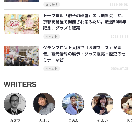
2026.08.02
おでかけ
トーク番組「徹子の部屋」の『展覧会』が、
京都高島屋で開催されるみたい。放送50周年
記念、グッズも販売
2026.08.01
イベント
グランフロント大阪で『お城フェス』が開
催。観光情報の展示・グッズ販売・歴史のセ
ミナーなど
2026.07.31
イベント
WRITERS
カズマ
カオル
このみ
やよい
あ