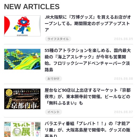
NEW ARTICLES
JR大阪駅に『万博グッズ』を買えるお店がオ
ープンしてる。期間限定のポップアップスト
ア
2026.08.09
ライフスタイル
55種のアトラクションを楽しめる、国内最大
級の『海上アスレチック』が今年も営業開
始。フロリックシーアドベンチャーパーク淡
路島
2026.08.08
おでかけ
屋台など90店以上出店するマーケット『京都
夜市』が、東本願寺前で開催。ビールなどの
「無料ふるまい」も
2026.08.07
イベント
バラエティ番組「プレバト！！」の『才能ア
リ展』が、大阪高島屋で開催中。グッズの販
売あり