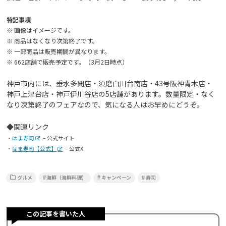
特記事項
※ 画像はイメージです。
※ 商品はなくなり次第終了です。
※ 一部商品は販売期間が異なります。
※ 662店舗で販売予定です。（3月2日時点）
神戸市内には、垂水多聞店・須磨白川台南店・43号阪神青木店・
神戸上津台店・神戸伊川谷店の5店舗があります。数量限定・なく
なり次第終了のフェアなので、気になる人はお早めにどうぞ。
◆関連リンク
・
はま寿司
– 公式サイト
・
はま寿司【公式】
– 公式X
グルメ
海鮮（海鮮料理）
キャンペーン
寿司
この記事を書いた人