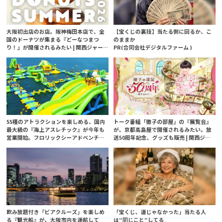
大阪初出店のお店。阪神梅田本店で、全
【宝くじの裏技】当たる側に回るか、こ
国のドーナツが集まる『どーなつまつ
のままか
り！』が開催されるみたい | 関西ジャー
PR(合同会社デジタルファーム )
ナル
55種のアトラクションを楽しめる、国内
トーク番組「徹子の部屋」の『展覧会』
最大級の『海上アスレチック』が今年も
が、京都高島屋で開催されるみたい。放
営業開始。フロリックシーアドベンチャ
送50周年記念、グッズも販売 | 関西ジャ
ーパーク淡路島 | 関西ジャーナル
ーナル
飲み放題付き「ビアクルーズ」を楽しめ
「宝くじ、運じゃなかった」当たる人
る『観光船』が、大阪市内を運航して
は“同じこと”してる