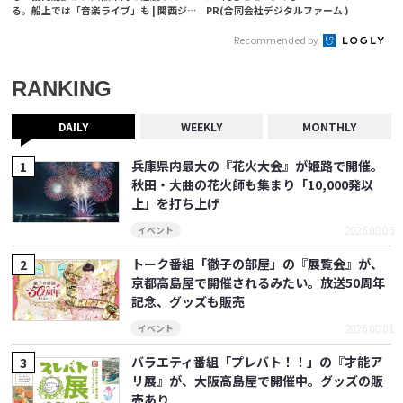
る。船上では「音楽ライブ」も | 関西ジ
PR(合同会社デジタルファーム )
ャーナル
Recommended by
RANKING
DAILY
WEEKLY
MONTHLY
兵庫県内最大の『花火大会』が姫路で開催。
秋田・大曲の花火師も集まり「10,000発以
上」を打ち上げ
2026.08.03
イベント
トーク番組「徹子の部屋」の『展覧会』が、
京都高島屋で開催されるみたい。放送50周年
記念、グッズも販売
2026.08.01
イベント
バラエティ番組「プレバト！！」の『才能ア
リ展』が、大阪高島屋で開催中。グッズの販
売あり