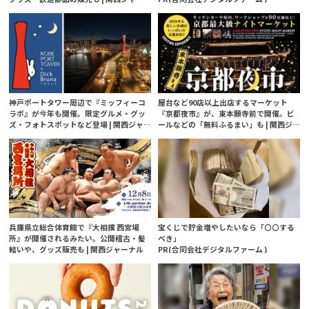
ナル
神戸ポートタワー周辺で『ミッフィーコ
屋台など90店以上出店するマーケット
ラボ』が今年も開催。限定グルメ・グッ
『京都夜市』が、東本願寺前で開催。ビ
ズ・フォトスポットなど登場 | 関西ジャ
ールなどの「無料ふるまい」も | 関西ジ
ーナル
ャーナル
兵庫県立総合体育館で『大相撲 西宮場
宝くじで貯金増やしたいなら「〇〇する
所』が開催されるみたい。公開稽古・髪
べき」
結いや、グッズ販売も | 関西ジャーナル
PR(合同会社デジタルファーム )