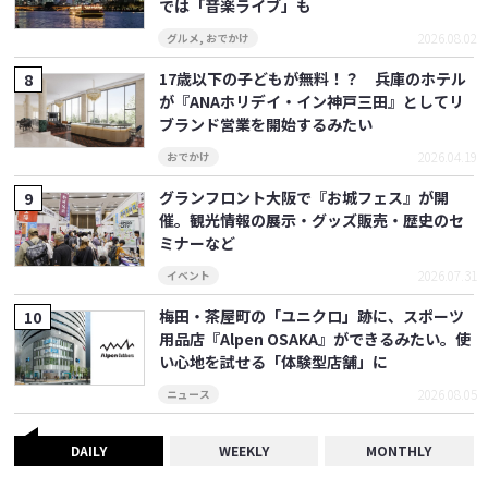
では「音楽ライブ」も
2026.08.02
グルメ
,
おでかけ
17歳以下の子どもが無料！？ 兵庫のホテル
が『ANAホリデイ・イン神戸三田』としてリ
ブランド営業を開始するみたい
2026.04.19
おでかけ
グランフロント大阪で『お城フェス』が開
催。観光情報の展示・グッズ販売・歴史のセ
ミナーなど
2026.07.31
イベント
梅田・茶屋町の「ユニクロ」跡に、スポーツ
用品店『Alpen OSAKA』ができるみたい。使
い心地を試せる「体験型店舗」に
2026.08.05
ニュース
DAILY
WEEKLY
MONTHLY