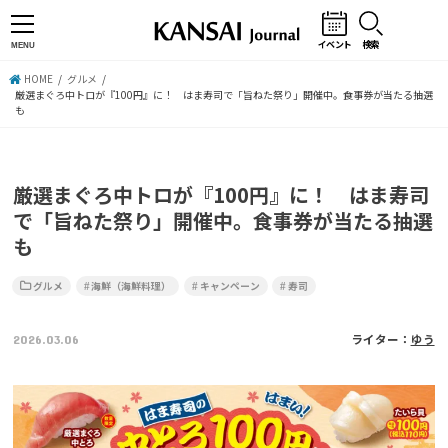
イベント
検索
MENU
HOME
グルメ
厳選まぐろ中トロが『100円』に！ はま寿司で「旨ねた祭り」開催中。食事券が当たる抽選
も
厳選まぐろ中トロが『100円』に！ はま寿司
で「旨ねた祭り」開催中。食事券が当たる抽選
も
グルメ
海鮮（海鮮料理）
キャンペーン
寿司
2026.03.06
ライター：
ゆう