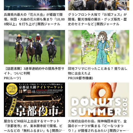
兵庫県内最大の『花火大会』が姫路で開
グランフロント大阪で『お城フェス』が
催。秋田・大曲の花火師も集まり「10,00
開催。観光情報の展示・グッズ販売・歴
0発以上」を打ち上げ | 関西ジャーナル
史のセミナーなど | 関西ジャーナル
【話題沸騰】3連単連続的中の競馬予想サ
団地フリマに行ったことある？ 掘り出し
イト、ついに判明
物に出会えたよ
PR(ルーツ)
PR(UR都市機構)
屋台など90店以上出店するマーケット
大阪初出店のお店。阪神梅田本店で、全
『京都夜市』が、東本願寺前で開催。ビ
国のドーナツが集まる『どーなつまつ
ールなどの「無料ふるまい」も | 関西ジ
り！』が開催されるみたい | 関西ジャー