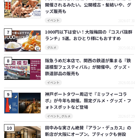
開催されるみたい。公開稽古・髪結いや、グ
ッズ販売も
2026.07.30
イベント
1000円以下は安い！大阪梅田の『コスパ抜群
ランチ』5選。おひとり様にもおすすめ
2025.08.21
グルメ
阪急うめだ本店で、関西の鉄道が集まる『鉄
道模型フェスティバル』が開催中。グッズ・
鉄道部品の販売も
2026.08.04
イベント
神戸ポートタワー周辺で『ミッフィーコラ
ボ』が今年も開催。限定グルメ・グッズ・フ
ォトスポットなど登場
2026.07.29
イベント
,
グルメ
田中みな実さん絶賛『アラン・デュカス』の
新店が大阪にオープン。ブティックも併設