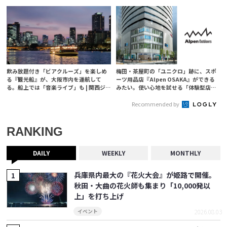
ャーナル
ナル
飲み放題付き「ビアクルーズ」を楽しめ
梅田・茶屋町の「ユニクロ」跡に、スポ
る『観光船』が、大阪市内を運航して
ーツ用品店『Alpen OSAKA』ができる
る。船上では「音楽ライブ」も | 関西ジ
みたい。使い心地を試せる「体験型店
ャーナル
舗」に | 関西ジャーナル
Recommended by
RANKING
DAILY
WEEKLY
MONTHLY
兵庫県内最大の『花火大会』が姫路で開催。
秋田・大曲の花火師も集まり「10,000発以
上」を打ち上げ
2026.08.03
イベント