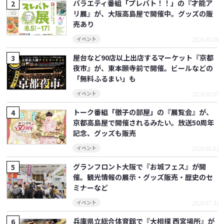
バラエティ番組「プレバト！！」の『才能ア
リ展』が、大阪高島屋で開催中。グッズの販
売あり
2026.08.06
イベント
屋台など90店以上出店するマーケット『京都
夜市』が、東本願寺前で開催。ビールなどの
「無料ふるまい」も
2026.08.07
イベント
トーク番組「徹子の部屋」の『展覧会』が、
京都高島屋で開催されるみたい。放送50周年
記念、グッズも販売
2026.08.01
イベント
グランフロント大阪で『お城フェス』が開
催。観光情報の展示・グッズ販売・歴史のセ
ミナーなど
2026.07.31
イベント
兵庫県立総合体育館で『大相撲 西宮場所』が