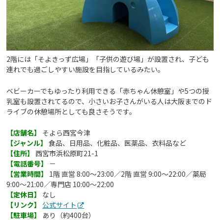
2階には「そよきっず広場」「子供の遊び場」が設置され、子ども
連れでも過ごしやすい施設を目指しているみたい。
ベビーカーでもゆったり利用できる「赤ちゃん休憩室」や5つの授
乳室も設置されてるので、小さいお子さんがいる人は大阪までのド
ライブの休憩場所としても良さそうです。
【店舗名】
そよら西宮今津
【ジャンル】
食品、日用品、化粧品、医薬品、衣料品など
【住所】
西宮市浜松原町21-1
【電話番号】
－
【営業時間】
1階 直営 8:00～23:00／2階 直営 9:00～22:00／薬局
9:00～21:00／専門店 10:00～22:00
【定休日】
なし
【リンク】
公式サイト
【駐車場】
あり（約400台）