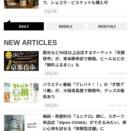
で、ショコラ・ビスケットも購入可
2026.05.24
ニュース
DAILY
WEEKLY
MONTHLY
NEW ARTICLES
屋台など90店以上出店するマーケット『京都
夜市』が、東本願寺前で開催。ビールなどの
「無料ふるまい」も
2026.08.07
イベント
バラエティ番組「プレバト！！」の『才能ア
リ展』が、大阪高島屋で開催中。グッズの販
売あり
2026.08.06
イベント
梅田・茶屋町の「ユニクロ」跡に、スポーツ
用品店『Alpen OSAKA』ができるみたい。使
い心地を試せる「体験型店舗」に