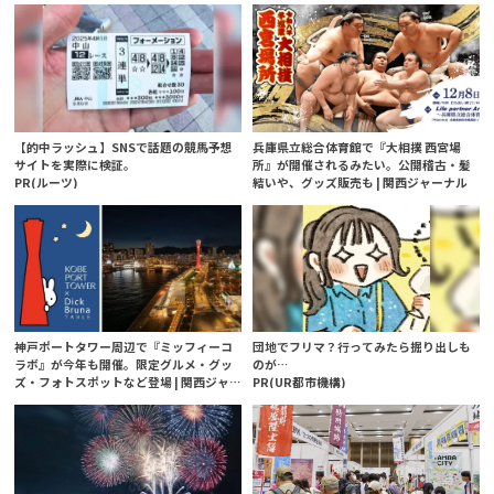
【的中ラッシュ】SNSで話題の競馬予想
兵庫県立総合体育館で『大相撲 西宮場
サイトを実際に検証。
所』が開催されるみたい。公開稽古・髪
PR(ルーツ)
結いや、グッズ販売も | 関西ジャーナル
神戸ポートタワー周辺で『ミッフィーコ
団地でフリマ？行ってみたら掘り出しも
ラボ』が今年も開催。限定グルメ・グッ
のが…
ズ・フォトスポットなど登場 | 関西ジャ
PR(UR都市機構)
ーナル