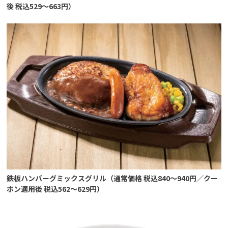
後 税込529～663円）
鉄板ハンバーグミックスグリル（通常価格 税込840～940円／クー
ポン適用後 税込562～629円）