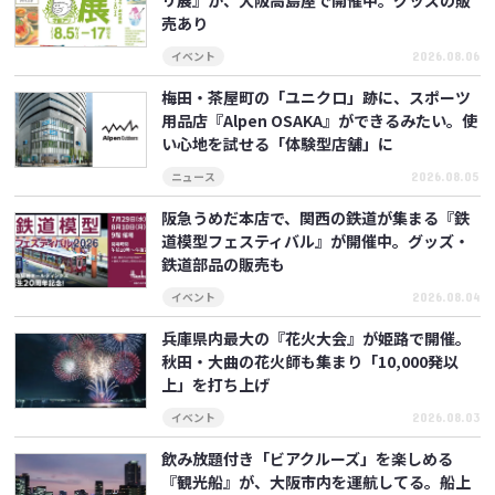
売あり
2026.08.06
イベント
梅田・茶屋町の「ユニクロ」跡に、スポーツ
用品店『Alpen OSAKA』ができるみたい。使
い心地を試せる「体験型店舗」に
2026.08.05
ニュース
阪急うめだ本店で、関西の鉄道が集まる『鉄
道模型フェスティバル』が開催中。グッズ・
鉄道部品の販売も
2026.08.04
イベント
兵庫県内最大の『花火大会』が姫路で開催。
秋田・大曲の花火師も集まり「10,000発以
上」を打ち上げ
2026.08.03
イベント
飲み放題付き「ビアクルーズ」を楽しめる
『観光船』が、大阪市内を運航してる。船上