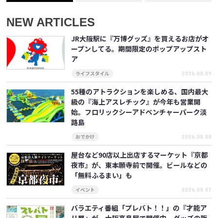
NEW ARTICLES
JR大阪駅に『万博グッズ』を買えるお店がオ
ープンしてる。期間限定のポップアップスト
ア
2026.08.09
ライフスタイル
55種のアトラクションを楽しめる、国内最大
級の『海上アスレチック』が今年も営業開
始。フロリックシーアドベンチャーパーク淡
路島
2026.08.08
おでかけ
屋台など90店以上出店するマーケット『京都
夜市』が、東本願寺前で開催。ビールなどの
「無料ふるまい」も
2026.08.07
イベント
バラエティ番組「プレバト！！」の『才能ア
リ展』が、大阪高島屋で開催中。グッズの販