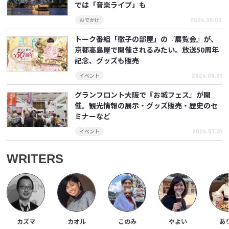
では「音楽ライブ」も
2026.08.02
おでかけ
トーク番組「徹子の部屋」の『展覧会』が、
京都高島屋で開催されるみたい。放送50周年
記念、グッズも販売
2026.08.01
イベント
グランフロント大阪で『お城フェス』が開
催。観光情報の展示・グッズ販売・歴史のセ
ミナーなど
2026.07.31
イベント
WRITERS
カズマ
カオル
このみ
やよい
あ