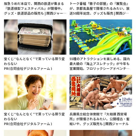
阪急うめだ本店で、関西の鉄道が集まる
トーク番組「徹子の部屋」の『展覧会』
『鉄道模型フェスティバル』が開催中。
が、京都高島屋で開催されるみたい。放
グッズ・鉄道部品の販売も | 関西ジャー
送50周年記念、グッズも販売 | 関西ジャ
ナル
ーナル
宝くじ“なんとなく”で買っている限り変
55種のアトラクションを楽しめる、国内
わらない
最大級の『海上アスレチック』が今年も
PR(合同会社デジタルファーム )
営業開始。フロリックシーアドベンチャ
ーパーク淡路島 | 関西ジャーナル
宝くじ“なんとなく”で買っている限り変
兵庫県立総合体育館で『大相撲 西宮場
わらない
所』が開催されるみたい。公開稽古・髪
PR(合同会社デジタルファーム )
結いや、グッズ販売も | 関西ジャーナル