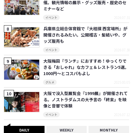
催。観光情報の展示・グッズ販売・歴史のセ
ミナーなど
2026.07.31
イベント
兵庫県立総合体育館で『大相撲 西宮場所』が
開催されるみたい。公開稽古・髪結いや、グ
ッズ販売も
2026.07.30
イベント
大阪梅田『ランチ』におすすめ！ゆっくりで
きる「おしゃれ」なカフェ＆レストラン5選。
1000円～とコスパもよし
2025.08.05
グルメ
大阪で没入型展覧会『1999展』が開催されて
る。ノストラダムスの大予言の「終末」を映
像と音響で体験
2026.07.12
イベント
DAILY
WEEKLY
MONTHLY