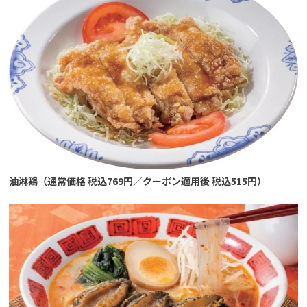
油淋鶏（通常価格 税込769円／クーポン適用後 税込515円）