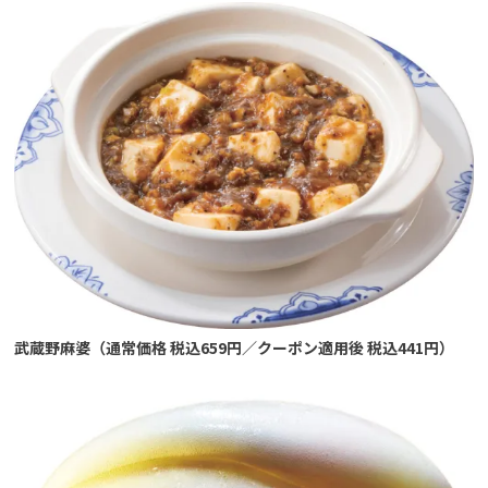
武蔵野麻婆（通常価格 税込659円／クーポン適用後 税込441円）