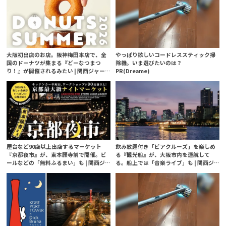
大阪初出店のお店。阪神梅田本店で、全
やっぱり欲しいコードレススティック掃
国のドーナツが集まる『どーなつまつ
除機。いま選びたいのは？
り！』が開催されるみたい | 関西ジャー
PR(Dreame)
ナル
屋台など90店以上出店するマーケット
飲み放題付き「ビアクルーズ」を楽しめ
『京都夜市』が、東本願寺前で開催。ビ
る『観光船』が、大阪市内を運航して
ールなどの「無料ふるまい」も | 関西ジ
る。船上では「音楽ライブ」も | 関西ジ
ャーナル
ャーナル