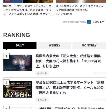
神戸ポートタワー周辺で『ミッフィーコ
スリムなボディに、ギミックが！スティ
ラボ』が今年も開催。限定グルメ・グッ
ック掃除機の進化がすごい
ズ・フォトスポットなど登場 | 関西ジャ
PR(Dreame)
ーナル
Recommended by
RANKING
DAILY
WEEKLY
MONTHLY
兵庫県内最大の『花火大会』が姫路で開催。
秋田・大曲の花火師も集まり「10,000発以
上」を打ち上げ
2026.08.03
イベント
屋台など90店以上出店するマーケット『京都
夜市』が、東本願寺前で開催。ビールなどの
「無料ふるまい」も
2026.08.07
イベント
JR大阪駅に『万博グッズ』を買えるお店がオ