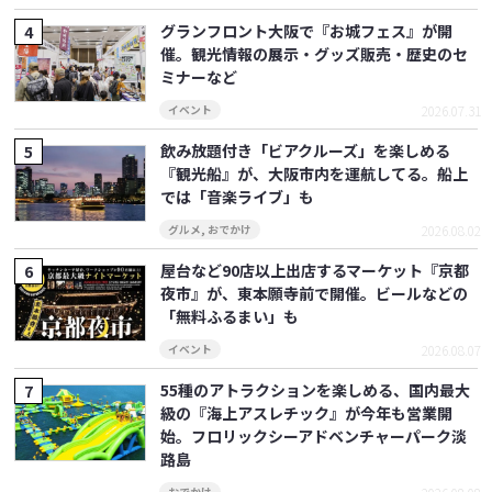
グランフロント大阪で『お城フェス』が開
催。観光情報の展示・グッズ販売・歴史のセ
ミナーなど
2026.07.31
イベント
飲み放題付き「ビアクルーズ」を楽しめる
『観光船』が、大阪市内を運航してる。船上
では「音楽ライブ」も
2026.08.02
グルメ
,
おでかけ
屋台など90店以上出店するマーケット『京都
夜市』が、東本願寺前で開催。ビールなどの
「無料ふるまい」も
2026.08.07
イベント
55種のアトラクションを楽しめる、国内最大
級の『海上アスレチック』が今年も営業開
始。フロリックシーアドベンチャーパーク淡
路島