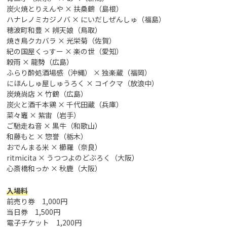
炭火焼とりえんや × 扶桑鶴（島根）
ハナレノミカジノバ × にいだしぜんしゅ（福島）
穂波町和豊 × 辨天娘（鳥取）
焼き鳥クカバラ × 光栄菊（佐賀）
紀の国屋くっすー × 楽の世（愛知）
穀雨 × 龍勢（広島）
ふらり酔処酒場感（沖縄） × 独楽蔵（福岡）
にほんしゅ屋しゅうろく × コイクマ（放浪中）
炭焼尚店 × 竹鶴（広島）
炭火と酒千本鶏 × 千代田蔵（兵庫）
菜々竈 × 紫宙（岩手）
ご馳走ね音 × 黒牛（和歌山）
和藤もと × 惣誉（栃木）
おでんまる米 × 櫛羅（奈良）
ritmicita × うつつよのどぶろく（大阪）
心斎橋和っか × 秋鹿（大阪）
入場料
前売り券 1,000円
当日券 1,500円
電子チケット 1,200円