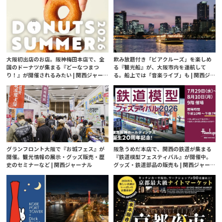
大阪初出店のお店。阪神梅田本店で、全
飲み放題付き「ビアクルーズ」を楽しめ
国のドーナツが集まる『どーなつまつ
る『観光船』が、大阪市内を運航して
り！』が開催されるみたい | 関西ジャー
る。船上では「音楽ライブ」も | 関西ジ
ナル
ャーナル
グランフロント大阪で『お城フェス』が
阪急うめだ本店で、関西の鉄道が集まる
開催。観光情報の展示・グッズ販売・歴
『鉄道模型フェスティバル』が開催中。
史のセミナーなど | 関西ジャーナル
グッズ・鉄道部品の販売も | 関西ジャー
ナル