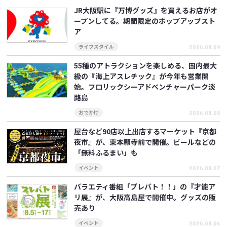
JR大阪駅に『万博グッズ』を買えるお店がオ
ープンしてる。期間限定のポップアップスト
ア
2026.08.09
ライフスタイル
55種のアトラクションを楽しめる、国内最大
級の『海上アスレチック』が今年も営業開
始。フロリックシーアドベンチャーパーク淡
路島
2026.08.08
おでかけ
屋台など90店以上出店するマーケット『京都
夜市』が、東本願寺前で開催。ビールなどの
「無料ふるまい」も
2026.08.07
イベント
バラエティ番組「プレバト！！」の『才能ア
リ展』が、大阪高島屋で開催中。グッズの販
売あり
2026.08.06
イベント