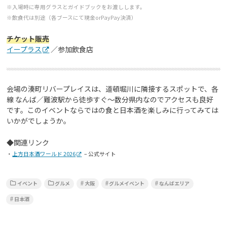
※入場時に専用グラスとガイドブックをお渡しします。
※飲食代は別途（各ブースにて現金orPayPay決済）
チケット販売
イープラス
／参加飲食店
会場の湊町リバープレイスは、道頓堀川に隣接するスポットで、各
線 なんば／難波駅から徒歩すぐ～数分県内なのでアクセスも良好
です。このイベントならではの食と日本酒を楽しみに行ってみては
いかがでしょうか。
◆関連リンク
・
上方日本酒ワールド 2026
– 公式サイト
イベント
グルメ
大阪
グルメイベント
なんばエリア
日本酒