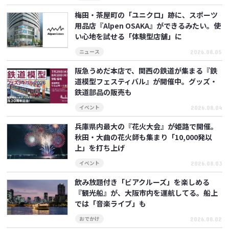
梅田・茶屋町の「ユニクロ」跡に、スポーツ
用品店『Alpen OSAKA』ができるみたい。使
い心地を試せる「体験型店舗」に
2026.08.05
ニュース
阪急うめだ本店で、関西の鉄道が集まる『鉄
道模型フェスティバル』が開催中。グッズ・
鉄道部品の販売も
2026.08.04
イベント
兵庫県内最大の『花火大会』が姫路で開催。
秋田・大曲の花火師も集まり「10,000発以
上」を打ち上げ
2026.08.03
イベント
飲み放題付き「ビアクルーズ」を楽しめる
『観光船』が、大阪市内を運航してる。船上
では「音楽ライブ」も
2026.08.02
おでかけ