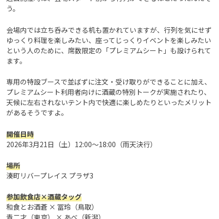
う。
会場内では立ち呑みできる机も置かれていますが、行列を気にせず
ゆっくり料理を楽しみたい、座ってじっくりイベントを楽しみたい
という人のために、席数限定の「プレミアムシート」も設けられて
ます。
専用の特設ブースで並ばずに注文・受け取りができることに加え、
プレミアムシート利用者向けに酒蔵の特別トークが実施されたり、
天候に左右されないテント内で快適に楽しめたりといったメリット
があるそうですよ。
開催日時
2026年3月21日（土）12:00～18:00（雨天決行）
場所
湊町リバープレイス プラザ3
参加飲食店×酒蔵タッグ
和食とお酒蒼 × 冨玲（鳥取）
青二才（東京） × あべ（新潟）