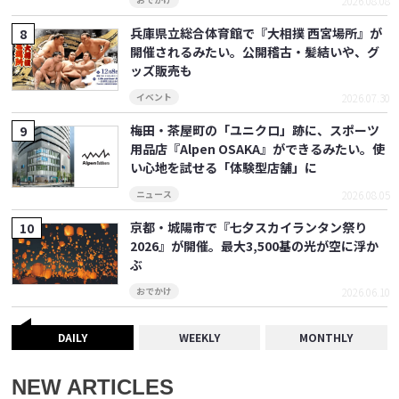
2026.08.08
おでかけ
兵庫県立総合体育館で『大相撲 西宮場所』が
開催されるみたい。公開稽古・髪結いや、グ
ッズ販売も
2026.07.30
イベント
梅田・茶屋町の「ユニクロ」跡に、スポーツ
用品店『Alpen OSAKA』ができるみたい。使
い心地を試せる「体験型店舗」に
2026.08.05
ニュース
京都・城陽市で『七夕スカイランタン祭り
2026』が開催。最大3,500基の光が空に浮か
ぶ
2026.06.10
おでかけ
DAILY
WEEKLY
MONTHLY
NEW ARTICLES