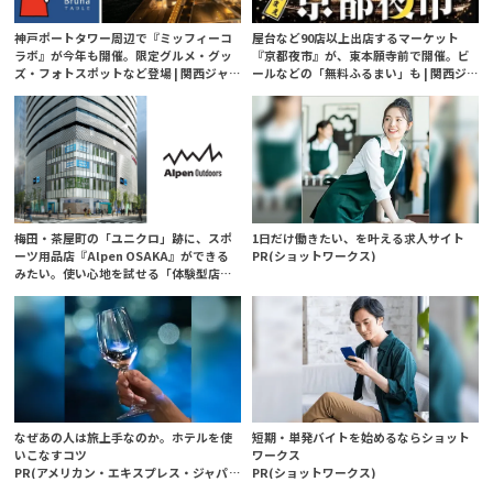
神戸ポートタワー周辺で『ミッフィーコ
屋台など90店以上出店するマーケット
ラボ』が今年も開催。限定グルメ・グッ
『京都夜市』が、東本願寺前で開催。ビ
ズ・フォトスポットなど登場 | 関西ジャ
ールなどの「無料ふるまい」も | 関西ジ
ーナル
ャーナル
梅田・茶屋町の「ユニクロ」跡に、スポ
1日だけ働きたい、を叶える求人サイト
ーツ用品店『Alpen OSAKA』ができる
PR(ショットワークス)
みたい。使い心地を試せる「体験型店
舗」に | 関西ジャーナル
なぜあの人は旅上手なのか。ホテルを使
短期・単発バイトを始めるならショット
いこなすコツ
ワークス
PR(アメリカン・エキスプレス・ジャパン)
PR(ショットワークス)