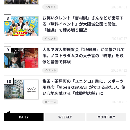
2026.07.31
イベント
お笑いタレント「吉村崇」さんなどが出演す
る『無料イベント』が大阪城公園で開催。
「抽選」で締め切り間近
2026.07.17
イベント
大阪で没入型展覧会『1999展』が開催されて
る。ノストラダムスの大予言の「終末」を映
像と音響で体験
2026.07.12
イベント
梅田・茶屋町の「ユニクロ」跡に、スポーツ
用品店『Alpen OSAKA』ができるみたい。使
い心地を試せる「体験型店舗」に
2026.08.05
ニュース
DAILY
WEEKLY
MONTHLY