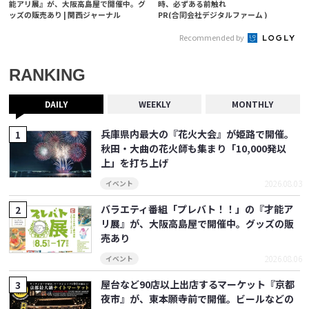
能アリ展』が、大阪高島屋で開催中。グ
時、必ずある前触れ
ッズの販売あり | 関西ジャーナル
PR(合同会社デジタルファーム )
Recommended by
RANKING
DAILY
WEEKLY
MONTHLY
兵庫県内最大の『花火大会』が姫路で開催。
秋田・大曲の花火師も集まり「10,000発以
上」を打ち上げ
2026.08.03
イベント
バラエティ番組「プレバト！！」の『才能ア
リ展』が、大阪高島屋で開催中。グッズの販
売あり
2026.08.06
イベント
屋台など90店以上出店するマーケット『京都
夜市』が、東本願寺前で開催。ビールなどの