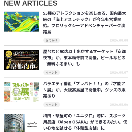
NEW ARTICLES
55種のアトラクションを楽しめる、国内最大
級の『海上アスレチック』が今年も営業開
始。フロリックシーアドベンチャーパーク淡
路島
2026.08.08
おでかけ
屋台など90店以上出店するマーケット『京都
夜市』が、東本願寺前で開催。ビールなどの
「無料ふるまい」も
2026.08.07
イベント
バラエティ番組「プレバト！！」の『才能ア
リ展』が、大阪高島屋で開催中。グッズの販
売あり
2026.08.06
イベント
梅田・茶屋町の「ユニクロ」跡に、スポーツ
用品店『Alpen OSAKA』ができるみたい。使
い心地を試せる「体験型店舗」に