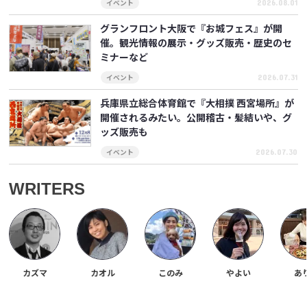
2026.08.01
イベント
グランフロント大阪で『お城フェス』が開
催。観光情報の展示・グッズ販売・歴史のセ
ミナーなど
2026.07.31
イベント
兵庫県立総合体育館で『大相撲 西宮場所』が
開催されるみたい。公開稽古・髪結いや、グ
ッズ販売も
2026.07.30
イベント
WRITERS
カズマ
カオル
このみ
やよい
あ