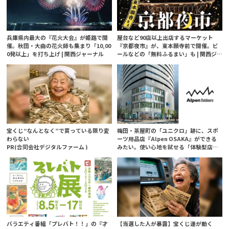
兵庫県内最大の『花火大会』が姫路で開
屋台など90店以上出店するマーケット
催。秋田・大曲の花火師も集まり「10,00
『京都夜市』が、東本願寺前で開催。ビ
0発以上」を打ち上げ | 関西ジャーナル
ールなどの「無料ふるまい」も | 関西ジ
ャーナル
宝くじ“なんとなく”で買っている限り変
梅田・茶屋町の「ユニクロ」跡に、スポ
わらない
ーツ用品店『Alpen OSAKA』ができる
PR(合同会社デジタルファーム )
みたい。使い心地を試せる「体験型店
舗」に | 関西ジャーナル
バラエティ番組「プレバト！！」の『才
【当選した人が暴露】宝くじ運が動く