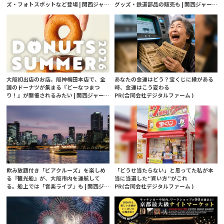
ズ・フォトスポットなど登場 | 関西ジャ
グッズ・鉄道部品の販売も | 関西ジャー
ーナル
ナル
大阪初出店のお店。阪神梅田本店で、全
あなたの金運はどう？宝くじに縁がある
国のドーナツが集まる『どーなつまつ
時、金運はこう変わる
り！』が開催されるみたい | 関西ジャー
PR(合同会社デジタルファーム )
ナル
飲み放題付き「ビアクルーズ」を楽しめ
「どうせ当たらない」と思ってた私が本
る『観光船』が、大阪市内を運航して
当に当選した“買い方”がこれ
る。船上では「音楽ライブ」も | 関西ジ
PR(合同会社デジタルファーム )
ャーナル