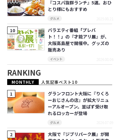
『コスパ抜群ランチ』5選。おひ
とり様にもおすすめ
2025.08.21
グルメ
バラエティ番組「プレバ
ト！！」の『才能アリ展』が、
大阪高島屋で開催中。グッズの
販売あり
2026.08.06
イベント
RANKING
MONTHLY
人気記事ベスト10
グランフロント大阪に『りくろ
ーおじさんの店』が拡大リニュ
ーアルオープン。並ばず受け取
れるロッカーが登場
2026.07.09
グルメ
大阪で『ジブリパーク展』が開