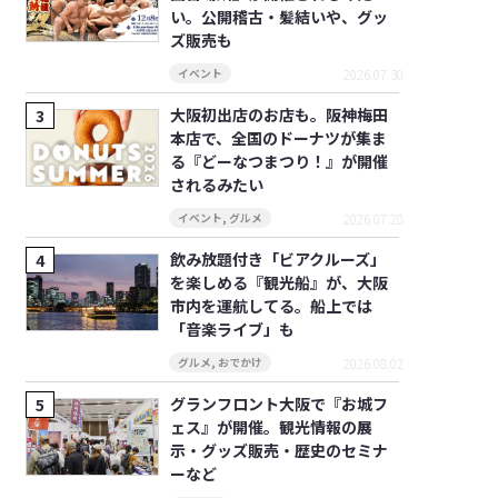
い。公開稽古・髪結いや、グッ
ズ販売も
2026.07.30
イベント
大阪初出店のお店も。阪神梅田
本店で、全国のドーナツが集ま
る『どーなつまつり！』が開催
されるみたい
2026.07.28
イベント
,
グルメ
飲み放題付き「ビアクルーズ」
を楽しめる『観光船』が、大阪
市内を運航してる。船上では
「音楽ライブ」も
2026.08.02
グルメ
,
おでかけ
グランフロント大阪で『お城フ
ェス』が開催。観光情報の展
示・グッズ販売・歴史のセミナ
ーなど