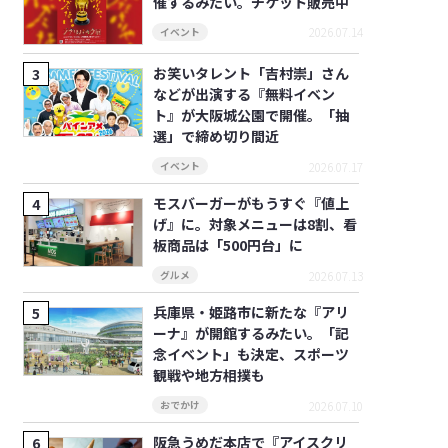
催するみたい。チケット販売中
2026.07.14
イベント
お笑いタレント「吉村崇」さん
などが出演する『無料イベン
ト』が大阪城公園で開催。「抽
選」で締め切り間近
2026.07.17
イベント
モスバーガーがもうすぐ『値上
げ』に。対象メニューは8割、看
板商品は「500円台」に
2026.07.13
グルメ
兵庫県・姫路市に新たな『アリ
ーナ』が開館するみたい。「記
念イベント」も決定、スポーツ
観戦や地方相撲も
2026.07.10
おでかけ
阪急うめだ本店で『アイスクリ