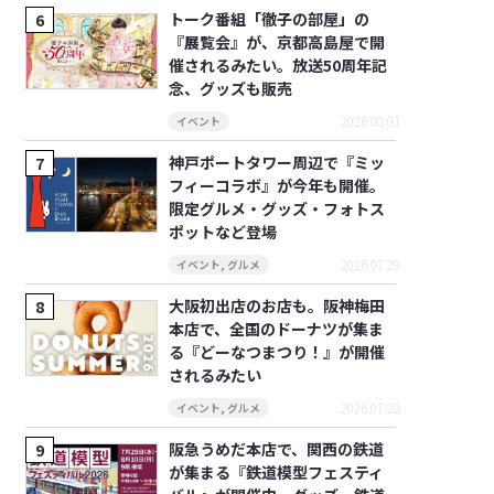
トーク番組「徹子の部屋」の
『展覧会』が、京都高島屋で開
催されるみたい。放送50周年記
念、グッズも販売
2026.08.01
イベント
神戸ポートタワー周辺で『ミッ
フィーコラボ』が今年も開催。
限定グルメ・グッズ・フォトス
ポットなど登場
2026.07.29
イベント
,
グルメ
大阪初出店のお店も。阪神梅田
本店で、全国のドーナツが集ま
る『どーなつまつり！』が開催
されるみたい
2026.07.28
イベント
,
グルメ
阪急うめだ本店で、関西の鉄道
が集まる『鉄道模型フェスティ