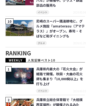
バル』が開催中。グッズ・鉄道
部品の販売も
2026.08.04
イベント
尼崎のスーパー銭湯跡地に、グ
ルメ施設『amaterasu（アマテ
ラス）』がオープン。寿司・そ
ばなど和ダイニングも
2026.01.29
グルメ
RANKING
WEEKLY
人気記事ベスト10
兵庫県内最大の『花火大会』が
姫路で開催。秋田・大曲の花火
師も集まり「10,000発以上」を
打ち上げ
2026.08.03
イベント
兵庫県立総合体育館で『大相撲
西宮場所』が開催されるみた