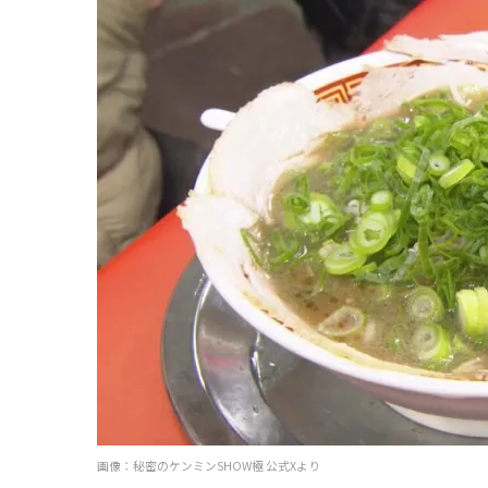
画像：秘密のケンミンSHOW極 公式Xより