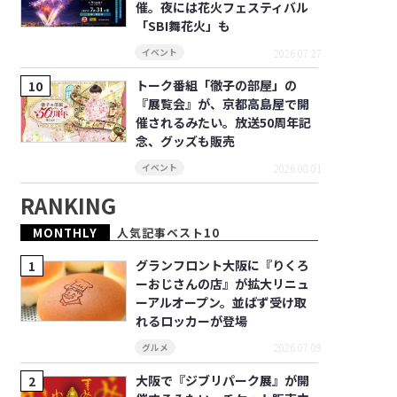
催。夜には花火フェスティバル
「SBI舞花火」も
2026.07.27
イベント
トーク番組「徹子の部屋」の
『展覧会』が、京都高島屋で開
催されるみたい。放送50周年記
念、グッズも販売
2026.08.01
イベント
RANKING
MONTHLY
人気記事ベスト10
グランフロント大阪に『りくろ
ーおじさんの店』が拡大リニュ
ーアルオープン。並ばず受け取
れるロッカーが登場
2026.07.09
グルメ
大阪で『ジブリパーク展』が開