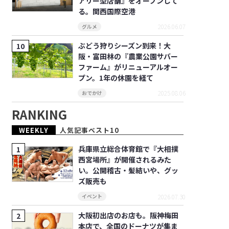
アリー型店舗』をオープンして
る。関西国際空港
2026.06.07
グルメ
ぶどう狩りシーズン到来！大
阪・富田林の『農業公園サバー
ファーム』がリニューアルオー
プン。1年の休園を経て
2025.08.06
おでかけ
RANKING
WEEKLY
人気記事ベスト10
兵庫県立総合体育館で『大相撲
西宮場所』が開催されるみた
い。公開稽古・髪結いや、グッ
ズ販売も
2026.07.30
イベント
大阪初出店のお店も。阪神梅田
本店で、全国のドーナツが集ま