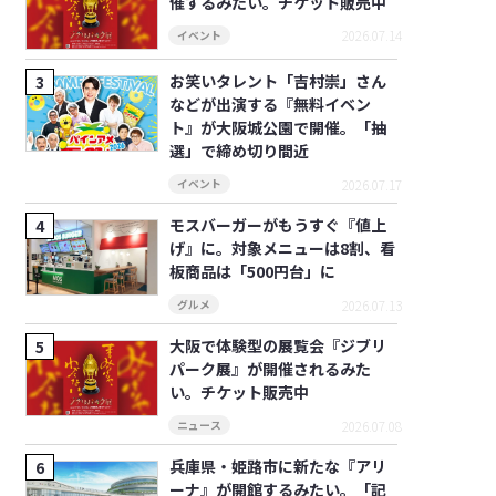
催するみたい。チケット販売中
2026.07.14
イベント
お笑いタレント「吉村崇」さん
などが出演する『無料イベン
ト』が大阪城公園で開催。「抽
選」で締め切り間近
2026.07.17
イベント
モスバーガーがもうすぐ『値上
げ』に。対象メニューは8割、看
板商品は「500円台」に
2026.07.13
グルメ
大阪で体験型の展覧会『ジブリ
パーク展』が開催されるみた
い。チケット販売中
2026.07.08
ニュース
兵庫県・姫路市に新たな『アリ
ーナ』が開館するみたい。「記