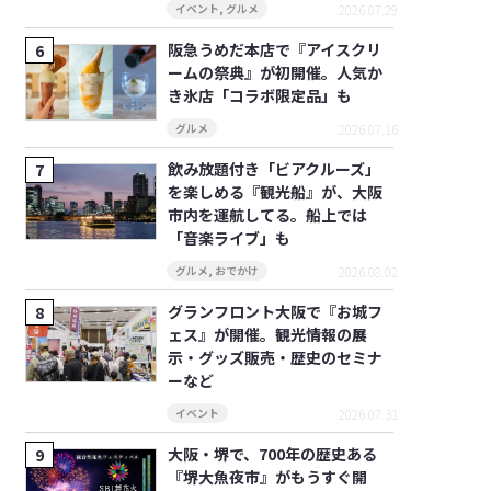
2026.07.29
イベント
,
グルメ
阪急うめだ本店で『アイスクリ
ームの祭典』が初開催。人気か
き氷店「コラボ限定品」も
2026.07.16
グルメ
飲み放題付き「ビアクルーズ」
を楽しめる『観光船』が、大阪
市内を運航してる。船上では
「音楽ライブ」も
2026.08.02
グルメ
,
おでかけ
グランフロント大阪で『お城フ
ェス』が開催。観光情報の展
示・グッズ販売・歴史のセミナ
ーなど
2026.07.31
イベント
大阪・堺で、700年の歴史ある
『堺大魚夜市』がもうすぐ開