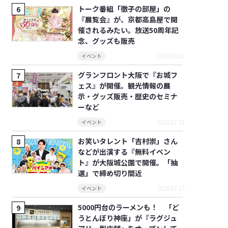
トーク番組「徹子の部屋」の
『展覧会』が、京都高島屋で開
催されるみたい。放送50周年記
念、グッズも販売
2026.08.01
イベント
グランフロント大阪で『お城フ
ェス』が開催。観光情報の展
示・グッズ販売・歴史のセミナ
ーなど
2026.07.31
イベント
お笑いタレント「吉村崇」さん
などが出演する『無料イベン
ト』が大阪城公園で開催。「抽
選」で締め切り間近
2026.07.17
イベント
5000円台のラーメンも！ 「ど
うとんぼり神座」が『ラグジュ