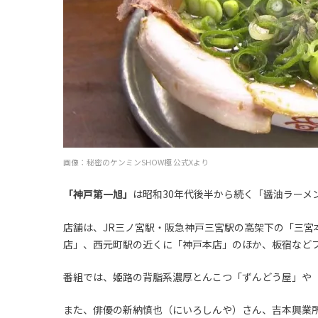
画像：秘密のケンミンSHOW極 公式Xより
「神戸第一旭」
は昭和30年代後半から続く「醤油ラーメ
店舗は、JR三ノ宮駅・阪急神戸三宮駅の高架下の「三宮
店」、西元町駅の近くに「神戸本店」のほか、板宿など
番組では、姫路の背脂系濃厚とんこつ「ずんどう屋」や
また、俳優の新納慎也（にいろしんや）さん、吉本興業