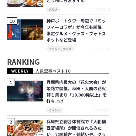
とり様にもおすすめ
2025.08.21
グルメ
神戸ポートタワー周辺で『ミッ
フィーコラボ』が今年も開催。
限定グルメ・グッズ・フォトス
ポットなど登場
2026.07.29
イベント
,
グルメ
RANKING
WEEKLY
人気記事ベスト10
兵庫県内最大の『花火大会』が
姫路で開催。秋田・大曲の花火
師も集まり「10,000発以上」を
打ち上げ
2026.08.03
イベント
兵庫県立総合体育館で『大相撲
西宮場所』が開催されるみた
い。公開稽古・髪結いや、グッ