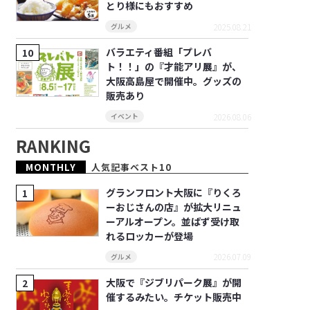
とり様にもおすすめ
2025.08.21
グルメ
バラエティ番組「プレバ
ト！！」の『才能アリ展』が、
大阪高島屋で開催中。グッズの
販売あり
2026.08.06
イベント
RANKING
MONTHLY
人気記事ベスト10
グランフロント大阪に『りくろ
ーおじさんの店』が拡大リニュ
ーアルオープン。並ばず受け取
れるロッカーが登場
2026.07.09
グルメ
大阪で『ジブリパーク展』が開
催するみたい。チケット販売中