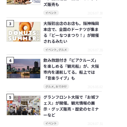
ズ販売も
2026.07.30
イベント
大阪初出店のお店も。阪神梅田
本店で、全国のドーナツが集ま
る『どーなつまつり！』が開催
されるみたい
2026.07.28
イベント
,
グルメ
飲み放題付き「ビアクルーズ」
を楽しめる『観光船』が、大阪
市内を運航してる。船上では
「音楽ライブ」も
2026.08.02
グルメ
,
おでかけ
グランフロント大阪で『お城フ
ェス』が開催。観光情報の展
示・グッズ販売・歴史のセミナ
ーなど
2026.07.31
イベント