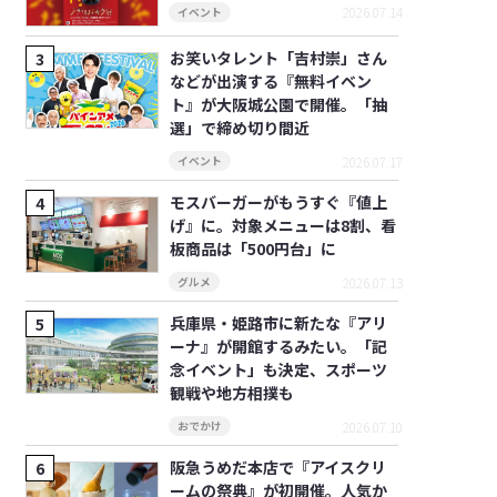
2026.07.14
イベント
お笑いタレント「吉村崇」さん
などが出演する『無料イベン
ト』が大阪城公園で開催。「抽
選」で締め切り間近
2026.07.17
イベント
モスバーガーがもうすぐ『値上
げ』に。対象メニューは8割、看
板商品は「500円台」に
2026.07.13
グルメ
兵庫県・姫路市に新たな『アリ
ーナ』が開館するみたい。「記
念イベント」も決定、スポーツ
観戦や地方相撲も
2026.07.10
おでかけ
阪急うめだ本店で『アイスクリ
ームの祭典』が初開催。人気か