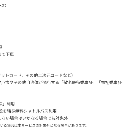
ーズ）
車
口で下車
レジットカード、その他二次元コードなど）
神戸市やその他自治体が発行する「敬老優待乗車証」「福祉乗車証」
ぷ」利用
施設を結ぶ無料シャトルバス利用
しない場合は
いかなる場合でも対象外
ている場合は本サービスの対象外となる場合があります。