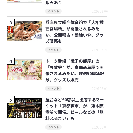
販売あり
2026.08.06
イベント
兵庫県立総合体育館で『大相撲
西宮場所』が開催されるみた
い。公開稽古・髪結いや、グッ
ズ販売も
2026.07.30
イベント
トーク番組「徹子の部屋」の
『展覧会』が、京都高島屋で開
催されるみたい。放送50周年記
念、グッズも販売
2026.08.01
イベント
屋台など90店以上出店するマー
ケット『京都夜市』が、東本願
寺前で開催。ビールなどの「無
料ふるまい」も
2026.08.07
イベント