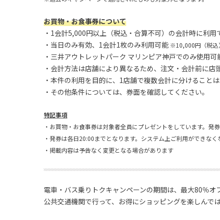
お買物・お食事券について
・1会計5,000円以上（税込・合算不可）の会計時に利用
・当日のみ有効、1会計1枚のみ利用可能
※10,000円（税
・三井アウトレットパーク マリンピア神戸でのみ使用可
・会計方法は店舗により異なるため、注文・会計前に店
・本件の利用を目的に、1店舗で複数会計に分けること
・その他条件については、券面を確認してください。
特記事項
・お買物・お食事券は対象者全員にプレゼントをしています。発
・発券は各日20:00までとなります。システム上ご利用ができな
・掲載内容は予告なく変更となる場合があります
電車・バス乗りトクキャンペーンの期間は、最大80％オ
公共交通機関で行って、お得にショッピングを楽しんで