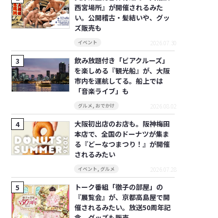
西宮場所』が開催されるみた
い。公開稽古・髪結いや、グッ
ズ販売も
2026.07.30
イベント
飲み放題付き「ビアクルーズ」
を楽しめる『観光船』が、大阪
市内を運航してる。船上では
「音楽ライブ」も
2026.08.02
グルメ
,
おでかけ
大阪初出店のお店も。阪神梅田
本店で、全国のドーナツが集ま
る『どーなつまつり！』が開催
されるみたい
2026.07.28
イベント
,
グルメ
トーク番組「徹子の部屋」の
『展覧会』が、京都高島屋で開
催されるみたい。放送50周年記
念、グッズも販売