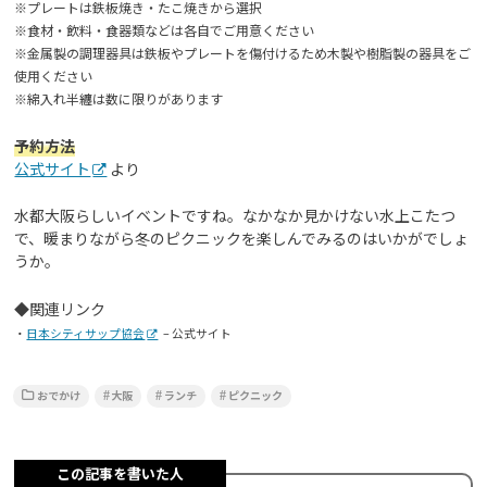
※プレートは鉄板焼き・たこ焼きから選択
※食材・飲料・食器類などは各自でご用意ください
※金属製の調理器具は鉄板やプレートを傷付けるため木製や樹脂製の器具をご
使用ください
※綿入れ半纏は数に限りがあります
予約方法
公式サイト
より
水都大阪らしいイベントですね。なかなか見かけない水上こたつ
で、暖まりながら冬のピクニックを楽しんでみるのはいかがでしょ
うか。
◆関連リンク
・
日本シティサップ協会
– 公式サイト
おでかけ
大阪
ランチ
ピクニック
この記事を書いた人