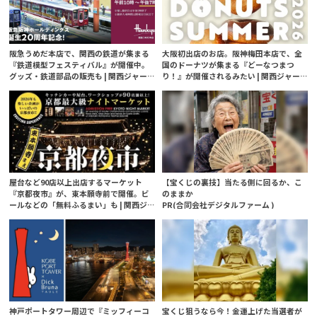
阪急うめだ本店で、関西の鉄道が集まる
大阪初出店のお店。阪神梅田本店で、全
『鉄道模型フェスティバル』が開催中。
国のドーナツが集まる『どーなつまつ
グッズ・鉄道部品の販売も | 関西ジャー
り！』が開催されるみたい | 関西ジャー
ナル
ナル
屋台など90店以上出店するマーケット
【宝くじの裏技】当たる側に回るか、こ
『京都夜市』が、東本願寺前で開催。ビ
のままか
ールなどの「無料ふるまい」も | 関西ジ
PR(合同会社デジタルファーム )
ャーナル
神戸ポートタワー周辺で『ミッフィーコ
宝くじ狙うなら今！金運上げた当選者が