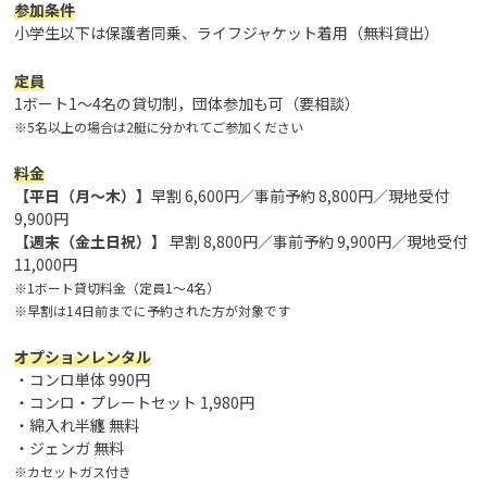
参加条件
小学生以下は保護者同乗、ライフジャケット着用（無料貸出）
定員
1ボート1〜4名の貸切制，団体参加も可（要相談）
※5名以上の場合は2艇に分かれてご参加ください
料金
【平日（月〜木）】
早割 6,600円／事前予約 8,800円／現地受付
9,900円
【週末（金土日祝）】
早割 8,800円／事前予約 9,900円／現地受付
11,000円
※1ボート貸切料金（定員1〜4名）
※早割は14日前までに予約された方が対象です
オプションレンタル
・コンロ単体 990円
・コンロ・プレートセット 1,980円
・綿入れ半纏 無料
・ジェンガ 無料
※カセットガス付き