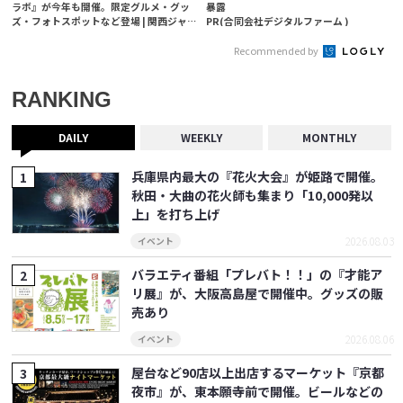
ラボ』が今年も開催。限定グルメ・グッ
暴露
ズ・フォトスポットなど登場 | 関西ジャ
PR(合同会社デジタルファーム )
ーナル
Recommended by
RANKING
DAILY
WEEKLY
MONTHLY
兵庫県内最大の『花火大会』が姫路で開催。
秋田・大曲の花火師も集まり「10,000発以
上」を打ち上げ
2026.08.03
イベント
バラエティ番組「プレバト！！」の『才能ア
リ展』が、大阪高島屋で開催中。グッズの販
売あり
2026.08.06
イベント
屋台など90店以上出店するマーケット『京都
夜市』が、東本願寺前で開催。ビールなどの