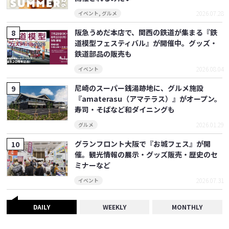
2026.07.28
イベント
,
グルメ
阪急うめだ本店で、関西の鉄道が集まる『鉄
道模型フェスティバル』が開催中。グッズ・
鉄道部品の販売も
2026.08.04
イベント
尼崎のスーパー銭湯跡地に、グルメ施設
『amaterasu（アマテラス）』がオープン。
寿司・そばなど和ダイニングも
2026.01.29
グルメ
グランフロント大阪で『お城フェス』が開
催。観光情報の展示・グッズ販売・歴史のセ
ミナーなど
2026.07.31
イベント
DAILY
WEEKLY
MONTHLY