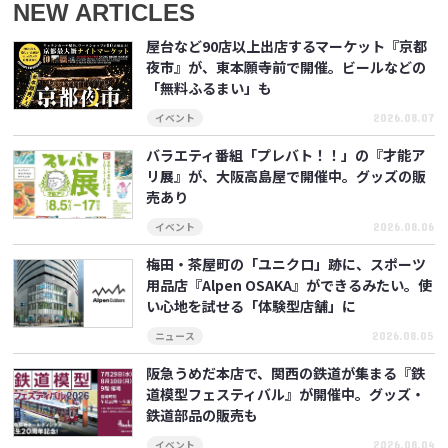
NEW ARTICLES
屋台など90店以上出店するマーケット『京都
夜市』が、東本願寺前で開催。ビールなどの
「無料ふるまい」も
2026.08.07
イベント
バラエティ番組「プレバト！！」の『才能ア
リ展』が、大阪高島屋で開催中。グッズの販
売あり
2026.08.06
イベント
梅田・茶屋町の「ユニクロ」跡に、スポーツ
用品店『Alpen OSAKA』ができるみたい。使
い心地を試せる「体験型店舗」に
2026.08.05
ニュース
阪急うめだ本店で、関西の鉄道が集まる『鉄
道模型フェスティバル』が開催中。グッズ・
鉄道部品の販売も
2026.08.04
イベント