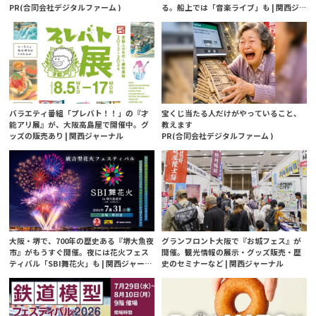
PR(合同会社デジタルファーム )
る。船上では「音楽ライブ」も | 関西ジ
ャーナル
バラエティ番組「プレバト！！」の『才
宝くじ当たる人だけがやっていること、
能アリ展』が、大阪高島屋で開催中。グ
教えます
ッズの販売あり | 関西ジャーナル
PR(合同会社デジタルファーム )
大阪・堺で、700年の歴史ある『堺大魚夜
グランフロント大阪で『お城フェス』が
市』がもうすぐ開催。夜には花火フェス
開催。観光情報の展示・グッズ販売・歴
ティバル「SBI舞花火」も | 関西ジャーナ
史のセミナーなど | 関西ジャーナル
ル