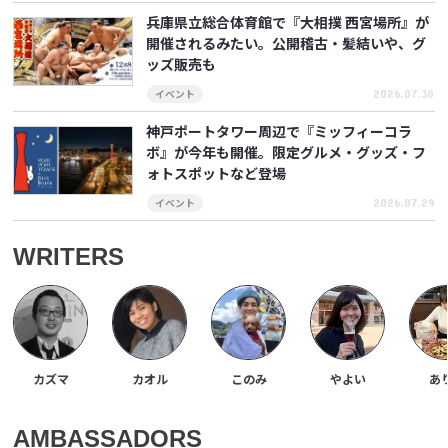
兵庫県立総合体育館で『大相撲 西宮場所』が
開催されるみたい。公開稽古・髪結いや、グ
ッズ販売も
2026.07.30
イベント
神戸ポートタワー周辺で『ミッフィーコラ
ボ』が今年も開催。限定グルメ・グッズ・フ
ォトスポットなど登場
2026.07.29
イベント
WRITERS
カズマ
カオル
このみ
やよい
あ
AMBASSADORS