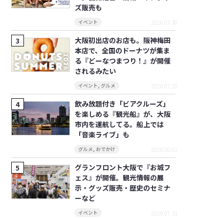
ズ販売も
2026.07.30
イベント
大阪初出店のお店も。阪神梅田
本店で、全国のドーナツが集ま
る『どーなつまつり！』が開催
されるみたい
2026.07.28
イベント
,
グルメ
飲み放題付き「ビアクルーズ」
を楽しめる『観光船』が、大阪
市内を運航してる。船上では
「音楽ライブ」も
2026.08.02
グルメ
,
おでかけ
グランフロント大阪で『お城フ
ェス』が開催。観光情報の展
示・グッズ販売・歴史のセミナ
ーなど
2026.07.31
イベント