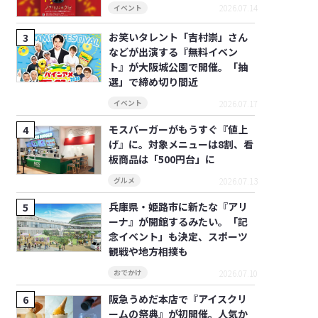
2026.07.14
イベント
お笑いタレント「吉村崇」さん
などが出演する『無料イベン
ト』が大阪城公園で開催。「抽
選」で締め切り間近
2026.07.17
イベント
モスバーガーがもうすぐ『値上
げ』に。対象メニューは8割、看
板商品は「500円台」に
2026.07.13
グルメ
兵庫県・姫路市に新たな『アリ
ーナ』が開館するみたい。「記
念イベント」も決定、スポーツ
観戦や地方相撲も
2026.07.10
おでかけ
阪急うめだ本店で『アイスクリ
ームの祭典』が初開催。人気か