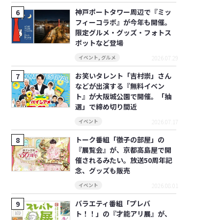
神戸ポートタワー周辺で『ミッ
フィーコラボ』が今年も開催。
限定グルメ・グッズ・フォトス
ポットなど登場
2026.07.29
イベント
,
グルメ
お笑いタレント「吉村崇」さん
などが出演する『無料イベン
ト』が大阪城公園で開催。「抽
選」で締め切り間近
2026.07.17
イベント
トーク番組「徹子の部屋」の
『展覧会』が、京都高島屋で開
催されるみたい。放送50周年記
念、グッズも販売
2026.08.01
イベント
バラエティ番組「プレバ
ト！！」の『才能アリ展』が、