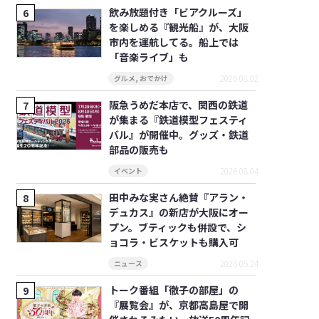
飲み放題付き「ビアクルーズ」
を楽しめる『観光船』が、大阪
市内を運航してる。船上では
「音楽ライブ」も
2026.08.02
グルメ
,
おでかけ
阪急うめだ本店で、関西の鉄道
が集まる『鉄道模型フェスティ
バル』が開催中。グッズ・鉄道
部品の販売も
2026.08.04
イベント
田中みな実さん絶賛『アラン・
デュカス』の新店が大阪にオー
プン。ブティックも併設で、シ
ョコラ・ビスケットも購入可
2026.05.24
ニュース
トーク番組「徹子の部屋」の
『展覧会』が、京都高島屋で開