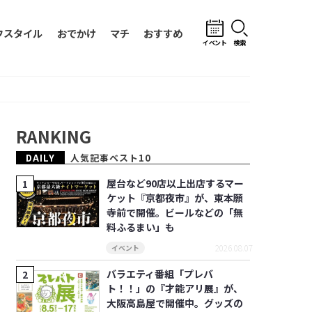
フスタイル
おでかけ
マチ
おすすめ
イベント
検索
RANKING
DAILY
人気記事ベスト10
屋台など90店以上出店するマー
ケット『京都夜市』が、東本願
寺前で開催。ビールなどの「無
料ふるまい」も
2026.08.07
イベント
バラエティ番組「プレバ
ト！！」の『才能アリ展』が、
大阪高島屋で開催中。グッズの