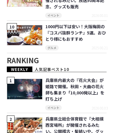
催されるみたい。放送50周年記
念、グッズも販売
2026.08.01
イベント
1000円以下は安い！大阪梅田の
『コスパ抜群ランチ』5選。おひ
とり様にもおすすめ
2025.08.21
グルメ
RANKING
WEEKLY
人気記事ベスト10
兵庫県内最大の『花火大会』が
姫路で開催。秋田・大曲の花火
師も集まり「10,000発以上」を
打ち上げ
2026.08.03
イベント
兵庫県立総合体育館で『大相撲
西宮場所』が開催されるみた
い。公開稽古・髪結いや、グッ