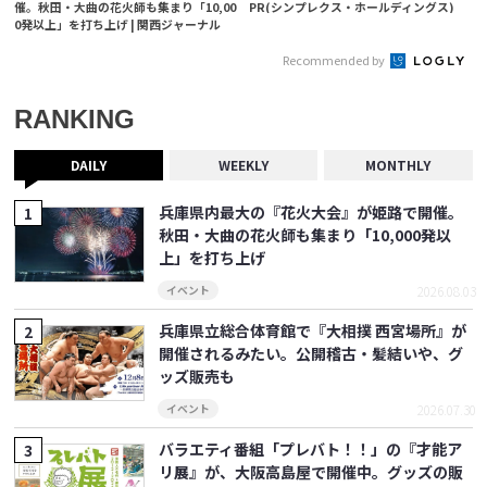
催。秋田・大曲の花火師も集まり「10,00
PR(シンプレクス・ホールディングス)
0発以上」を打ち上げ | 関西ジャーナル
Recommended by
RANKING
DAILY
WEEKLY
MONTHLY
兵庫県内最大の『花火大会』が姫路で開催。
秋田・大曲の花火師も集まり「10,000発以
上」を打ち上げ
2026.08.03
イベント
兵庫県立総合体育館で『大相撲 西宮場所』が
開催されるみたい。公開稽古・髪結いや、グ
ッズ販売も
2026.07.30
イベント
バラエティ番組「プレバト！！」の『才能ア
リ展』が、大阪高島屋で開催中。グッズの販