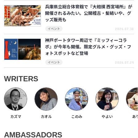
兵庫県立総合体育館で『大相撲 西宮場所』が
開催されるみたい。公開稽古・髪結いや、グ
ッズ販売も
2026.07.30
イベント
神戸ポートタワー周辺で『ミッフィーコラ
ボ』が今年も開催。限定グルメ・グッズ・フ
ォトスポットなど登場
2026.07.29
イベント
WRITERS
カズマ
カオル
このみ
やよい
あ
AMBASSADORS