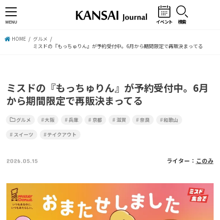
イベント
検索
MENU
HOME
グルメ
ミスドの『もっちゅりん』が予約受付中。6月から期間限定で再販決まってる
ミスドの『もっちゅりん』が予約受付中。6月
から期間限定で再販決まってる
グルメ
大阪
兵庫
京都
滋賀
奈良
和歌山
スイーツ
テイクアウト
2026.05.15
ライター：
このみ