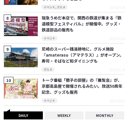
2026.07.29
イベント
,
グルメ
阪急うめだ本店で、関西の鉄道が集まる『鉄
道模型フェスティバル』が開催中。グッズ・
鉄道部品の販売も
2026.08.04
イベント
尼崎のスーパー銭湯跡地に、グルメ施設
『amaterasu（アマテラス）』がオープン。
寿司・そばなど和ダイニングも
2026.01.29
グルメ
トーク番組「徹子の部屋」の『展覧会』が、
京都高島屋で開催されるみたい。放送50周年
記念、グッズも販売
2026.08.01
イベント
DAILY
WEEKLY
MONTHLY