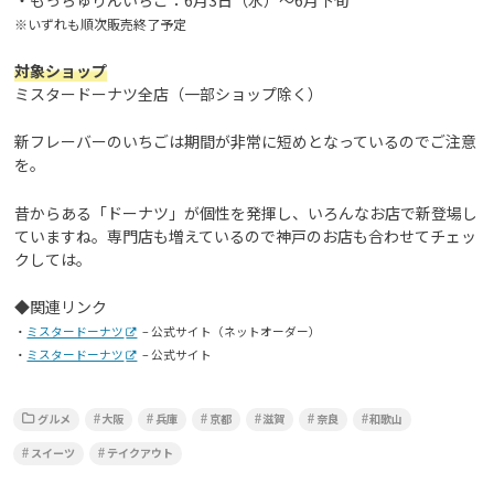
※いずれも順次販売終了予定
対象ショップ
ミスタードーナツ全店（一部ショップ除く）
新フレーバーのいちごは期間が非常に短めとなっているのでご注意
を。
昔からある「ドーナツ」が個性を発揮し、いろんなお店で新登場し
ていますね。専門店も増えているので神戸のお店も合わせてチェッ
クしては。
◆関連リンク
・
ミスタードーナツ
– 公式サイト（ネットオーダー）
・
ミスタードーナツ
– 公式サイト
グルメ
大阪
兵庫
京都
滋賀
奈良
和歌山
スイーツ
テイクアウト