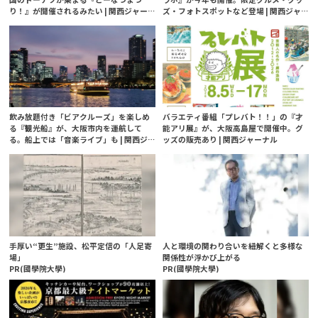
り！』が開催されるみたい | 関西ジャー
ズ・フォトスポットなど登場 | 関西ジャ
ナル
ーナル
飲み放題付き「ビアクルーズ」を楽しめ
バラエティ番組「プレバト！！」の『才
る『観光船』が、大阪市内を運航して
能アリ展』が、大阪高島屋で開催中。グ
る。船上では「音楽ライブ」も | 関西ジ
ッズの販売あり | 関西ジャーナル
ャーナル
手厚い“更生”施設、松平定信の「人足寄
人と環境の関わり合いを紐解くと多様な
場」
関係性が浮かび上がる
PR(國學院大學)
PR(國學院大學)