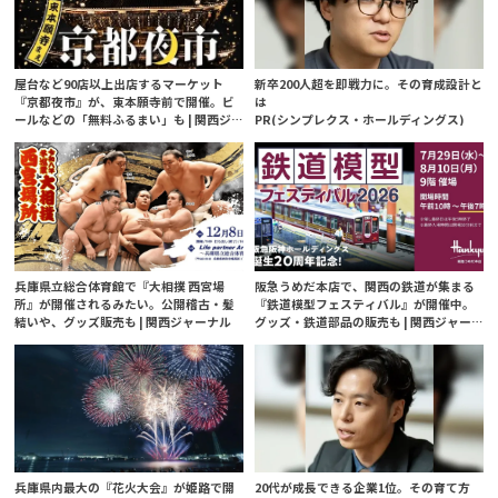
屋台など90店以上出店するマーケット
新卒200人超を即戦力に。その育成設計と
『京都夜市』が、東本願寺前で開催。ビ
は
ールなどの「無料ふるまい」も | 関西ジ
PR(シンプレクス・ホールディングス)
ャーナル
兵庫県立総合体育館で『大相撲 西宮場
阪急うめだ本店で、関西の鉄道が集まる
所』が開催されるみたい。公開稽古・髪
『鉄道模型フェスティバル』が開催中。
結いや、グッズ販売も | 関西ジャーナル
グッズ・鉄道部品の販売も | 関西ジャー
ナル
兵庫県内最大の『花火大会』が姫路で開
20代が成長できる企業1位。その育て方