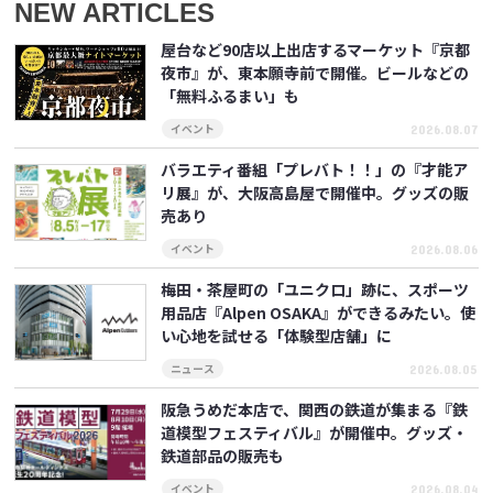
NEW ARTICLES
屋台など90店以上出店するマーケット『京都
夜市』が、東本願寺前で開催。ビールなどの
「無料ふるまい」も
2026.08.07
イベント
バラエティ番組「プレバト！！」の『才能ア
リ展』が、大阪高島屋で開催中。グッズの販
売あり
2026.08.06
イベント
梅田・茶屋町の「ユニクロ」跡に、スポーツ
用品店『Alpen OSAKA』ができるみたい。使
い心地を試せる「体験型店舗」に
2026.08.05
ニュース
阪急うめだ本店で、関西の鉄道が集まる『鉄
道模型フェスティバル』が開催中。グッズ・
鉄道部品の販売も
2026.08.04
イベント