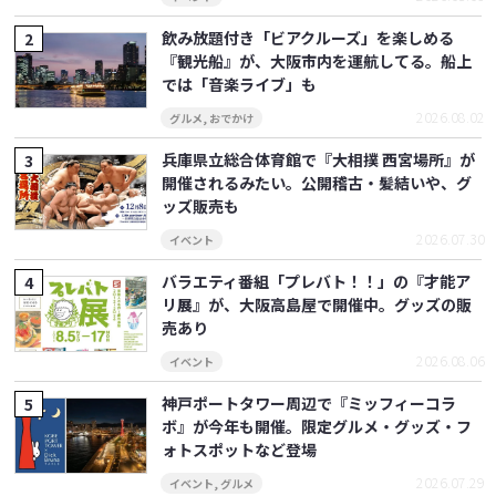
飲み放題付き「ビアクルーズ」を楽しめる
『観光船』が、大阪市内を運航してる。船上
では「音楽ライブ」も
2026.08.02
グルメ
,
おでかけ
兵庫県立総合体育館で『大相撲 西宮場所』が
開催されるみたい。公開稽古・髪結いや、グ
ッズ販売も
2026.07.30
イベント
バラエティ番組「プレバト！！」の『才能ア
リ展』が、大阪高島屋で開催中。グッズの販
売あり
2026.08.06
イベント
神戸ポートタワー周辺で『ミッフィーコラ
ボ』が今年も開催。限定グルメ・グッズ・フ
ォトスポットなど登場
2026.07.29
イベント
,
グルメ