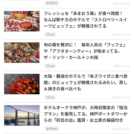
おでかけ
2026.01.14
フレッシュな「あまおう苺」が食べ放題！
なんば駅チカのホテルで『ストロベリースイ
ーツビュッフェ』が開催されてる
グルメ
2026.01.12
旬の苺を贅沢に！ 毎年人気の「ブッフェ」
や「アフタヌーンティー」が始まってる。
ザ・リッツ・カールトン大阪
グルメ
2026.01.11
大阪・難波のホテルで『本ズワイガニ食べ放
題』のビュッフェが開催されるみたい。蒸し
＆焼きの食べ比べも
グルメ
2025.12.10
ホテルオークラ神戸が、大晦日限定の『宿泊
プラン』を販売してる。神戸ポートタワーか
らの「初日の出」鑑賞・お土産の福袋付き
おでかけ
2025.10.27