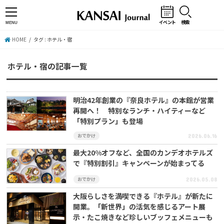
イベント
検索
MENU
HOME
タグ : ホテル・宿
ホテル・宿の記事一覧
明治42年創業の『奈良ホテル』の本館が営業
再開へ！ 特別なランチ・ハイティーなど
「特別プラン」も登場
おでかけ
2026.06.16
最大20%オフなど、全国のカンデオホテルズ
で『特別割引』キャンペーンが始まってる
おでかけ
2026.05.08
大阪らしさを満喫できる『ホテル』が新たに
開業。「新世界」の活気を感じるアート展
示・たこ焼きなど珍しいブッフェメニューも