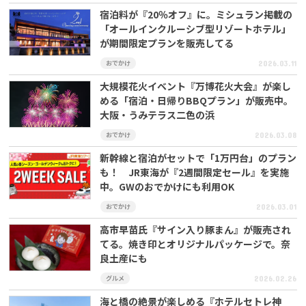
宿泊料が『20％オフ』に。ミシュラン掲載の
「オールインクルーシブ型リゾートホテル」
が期間限定プランを販売してる
おでかけ
2026.03.11
大規模花火イベント『万博花火大会』が楽し
める「宿泊・日帰りBBQプラン」が販売中。
大阪・うみテラス二色の浜
おでかけ
2026.03.08
新幹線と宿泊がセットで「1万円台」のプラン
も！ JR東海が『2週間限定セール』を実施
中。GWのおでかけにも利用OK
おでかけ
2026.03.01
高市早苗氏『サイン入り豚まん』が販売され
てる。焼き印とオリジナルパッケージで。奈
良土産にも
グルメ
2026.02.26
海と橋の絶景が楽しめる『ホテルセトレ神