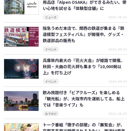
用品店『Alpen OSAKA』ができるみたい。使
い心地を試せる「体験型店舗」に
ニュース
2026.08.05
阪急うめだ本店で、関西の鉄道が集まる『鉄
道模型フェスティバル』が開催中。グッズ・
鉄道部品の販売も
イベント
2026.08.04
兵庫県内最大の『花火大会』が姫路で開催。
秋田・大曲の花火師も集まり「10,000発以
上」を打ち上げ
イベント
2026.08.03
飲み放題付き「ビアクルーズ」を楽しめる
『観光船』が、大阪市内を運航してる。船上
では「音楽ライブ」も
おでかけ
2026.08.02
トーク番組「徹子の部屋」の『展覧会』が、
京都高島屋で開催されるみたい。放送50周年