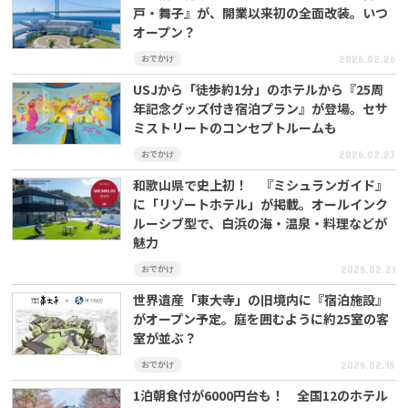
戸・舞子』が、開業以来初の全面改装。いつ
オープン？
おでかけ
2026.02.26
USJから「徒歩約1分」のホテルから『25周
年記念グッズ付き宿泊プラン』が登場。セサ
ミストリートのコンセプトルームも
おでかけ
2026.02.23
和歌山県で史上初！ 『ミシュランガイド』
に「リゾートホテル」が掲載。オールインク
ルーシブ型で、⽩浜の海・温泉・料理などが
魅力
おでかけ
2026.02.21
世界遺産「東大寺」の旧境内に『宿泊施設』
がオープン予定。庭を囲むように約25室の客
室が並ぶ？
おでかけ
2026.02.15
1泊朝食付が6000円台も！ 全国12のホテル