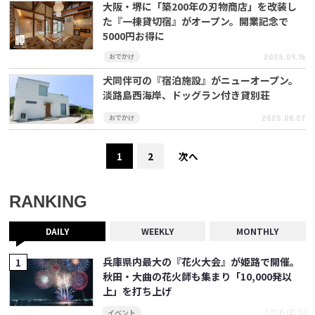
大阪・堺に「築200年の刃物商店」を改装し
た『一棟貸切宿』がオープン。開業記念で
5000円お得に
おでかけ
2025.09.16
犬同伴可の『宿泊施設』がニューオープン。
淡路島西海岸、ドッグラン付き貸別荘
おでかけ
2025.08.27
1
2
次へ
RANKING
DAILY
WEEKLY
MONTHLY
兵庫県内最大の『花火大会』が姫路で開催。
秋田・大曲の花火師も集まり「10,000発以
上」を打ち上げ
2026.08.03
イベント