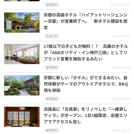
おでかけ
2026.05.02
京都の高級ホテル『ハイアットリージェンシ
ー京都』が営業終了へ。 新ホテル建設を想
定
ニュース
2026.04.23
17歳以下の子どもが無料！？ 兵庫のホテル
が『ANAホリデイ・イン神戸三田』としてリ
ブランド営業を開始するみたい
おでかけ
2026.04.19
京都に新しい『ホテル』ができるみたい。自
然体験がテーマのアウトドアホテルで、BBQ
場も併設
おでかけ
2026.03.30
淡路島に「古民家」をリノベした『一棟貸し
ヴィラ』がオープン。1日1組限定、岩屋エリ
アでアクセスも良し
おでかけ
2026.03.14