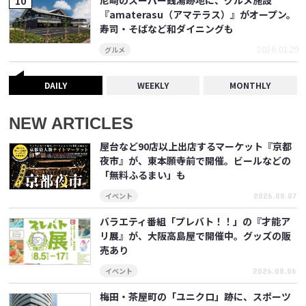
『amaterasu（アマテラス）』がオープン。
寿司・そばなど和ダイニングも
2026.01.29
グルメ
DAILY
WEEKLY
MONTHLY
NEW ARTICLES
屋台など90店以上出店するマーケット『京都
夜市』が、東本願寺前で開催。ビールなどの
「無料ふるまい」も
イベント
2026.08.07
バラエティ番組「プレバト！！」の『才能ア
リ展』が、大阪高島屋で開催中。グッズの販
売あり
イベント
2026.08.06
梅田・茶屋町の「ユニクロ」跡に、スポーツ