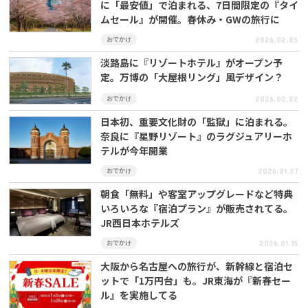
に「最安値」で泊まれる、7日間限定の『タイ
ムセール』が開催。春休み・GWの旅行に
おでかけ
2026.02.05
淡路島に『リゾートホテル』がオープン予
定。万博の「大屋根リング」風デザイン？
おでかけ
2026.02.02
日本初、重要文化財の「監獄」に泊まれる。
奈良に『星野リゾート』のラグジュアリーホ
テルが今年開業
おでかけ
2026.01.27
朝食「無料」や客室アップグレードなど特典
いろいろな『宿泊プラン』が販売されてる。
JR西日本ホテルズ
おでかけ
2026.01.15
大阪から名古屋への旅行が、新幹線と宿泊セ
ットで「1万円台」も。JR東海が『新春セー
ル』を実施してる